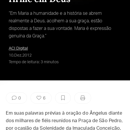
“Em Maria a humanidade e a história se abrem
realmente a Deus, acolhem a sua graça, estão
dispostas a fazer a sua vontade. Maria é expressão
genuína da Graça.”
ACI Digital
10.Dez.2012
Tempo de leitura: 3 minutos
0
6
Em suas palavras prévias à oração do Ângelus diante
dos milhares de fiéis reunidos na Praça de São Pedro,
por ocasião da Solenidade da Imaculada Conceição,