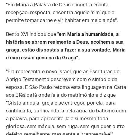
"Em Maria a Palavra de Deus encontra escuta,
recepção, resposta, encontra aquele ‘sim’ que a
permite tomar carne e vir habitar em meio a nós".
Bento XVI indicou que
"em Maria a humanidade, a
história se abrem realmente a Deus, acolhem a sua
graça, estão dispostas a fazer a sua vontade. Maria
é expressão genuína da Graça"
.
"Ela representa o novo Israel, que as Escrituras do
Antigo Testamento descrevem com o símbolo da
esposa. E São Paulo retoma esta linguagem na Carta
aos Efésios lá onde fala do matrimônio e diz que
"Cristo amou a Igreja e se entregou por ela, para
santificá-la, purificando-a pela água do batismo com
a palavra, para apresentá-la a si mesmo toda
gloriosa, sem mácula, sem ruga, sem qualquer outro
defeito semelhante, mas santa e irrepreensível".