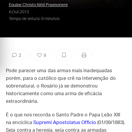
Equipe Christo Nihil Praeponere
6.Out.2012
Tempo de leitura: 0 minutos
2
9
Pode parecer uma das armas mais inadequadas
porém, para o católico que crê na intervenção do
sobrenatural, o Rosário já se demonstrou
historicamente como uma arma de eficácia
extraordinária.
É o que nos recorda o Santo Padre o Papa Leão XIII
na encíclica
Supremi Apostolatus Officio
(01/09/1883).
Seja contra a heresia, seja contra as armadas