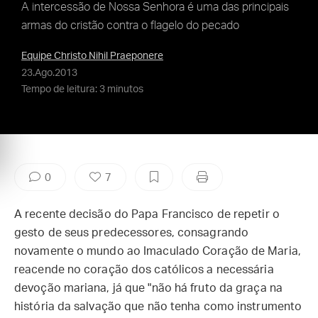
A intercessão de Nossa Senhora é uma das principais
armas do cristão contra o flagelo do pecado
Equipe Christo Nihil Praeponere
23.Ago.2013
Tempo de leitura: 3 minutos
0
7
A recente decisão do Papa Francisco de repetir o
gesto de seus predecessores, consagrando
novamente o mundo ao Imaculado Coração de Maria,
reacende no coração dos católicos a necessária
devoção mariana, já que "não há fruto da graça na
história da salvação que não tenha como instrumento