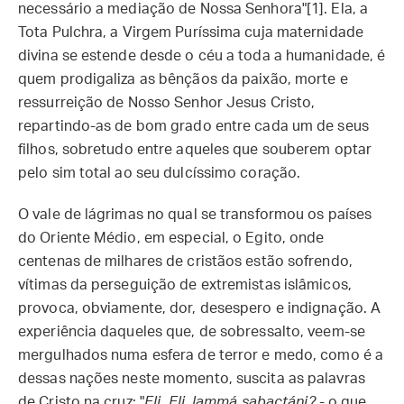
necessário a mediação de Nossa Senhora"[1]. Ela, a
Tota Pulchra, a Virgem Puríssima cuja maternidade
divina se estende desde o céu a toda a humanidade, é
quem prodigaliza as bênçãos da paixão, morte e
ressurreição de Nosso Senhor Jesus Cristo,
repartindo-as de bom grado entre cada um de seus
filhos, sobretudo entre aqueles que souberem optar
pelo sim total ao seu dulcíssimo coração.
O vale de lágrimas no qual se transformou os países
do Oriente Médio, em especial, o Egito, onde
centenas de milhares de cristãos estão sofrendo,
vítimas da perseguição de extremistas islâmicos,
provoca, obviamente, dor, desespero e indignação. A
experiência daqueles que, de sobressalto, veem-se
mergulhados numa esfera de terror e medo, como é a
dessas nações neste momento, suscita as palavras
de Cristo na cruz: "
Eli, Eli, lammá sabactáni?
- o que