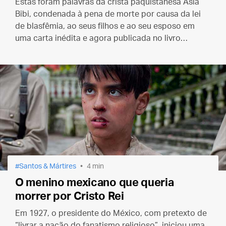
Estas foram palavras da cristã paquistanesa Asia
Bibi, condenada à pena de morte por causa da lei
de blasfêmia, ao seus filhos e ao seu esposo em
uma carta inédita e agora publicada no livro
“¡Sacadme de aqui!” (Tirem-me daqui!)
Santos & Mártires
4 min
O menino mexicano que queria
morrer por Cristo Rei
Em 1927, o presidente do México, com pretexto de
“livrar a nação do fanatismo religioso”, iniciou uma