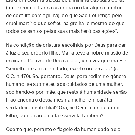
Ela glorificou mais Deus pela mínima das suas obras
(por exemplo: fiar na sua roca ou dar alguns pontos
de costura com agulha), do que São Lourenço pelo
cruel martírio que sofreu na grelha, e mesmo do que
todos os santos pelas suas mais heróicas ações".
Na condição de criatura escolhida por Deus para dar
à luz o seu próprio filho, Maria teve a nobre missão de
ensinar a Palavra de Deus a falar, uma vez que era Ele
"semelhante a nós em tudo, exceto no pecado" (cf.
CIC, n.470). Se, portanto, Deus, para redimir o gênero
humano, se submeteu aos cuidados de uma mulher,
acolhendo-a por mãe, que resta à humanidade senão
ir ao encontro dessa mesma mulher em caráter
verdadeiramente filial? Ora, se Deus a amou como
Filho, como não amá-la e servi-la também?
Ocorre que, perante o flagelo da humanidade pelo