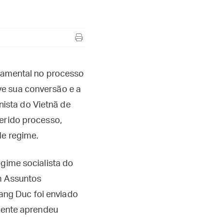
ndamental no processo
ve sua conversão e a
ista do Vietnã de
ferido processo,
de regime.
egime socialista do
m Assuntos
ang Duc foi enviado
omente aprendeu