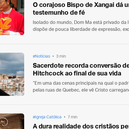
O corajoso Bispo de Xangai dá
testemunho de fé
Isolado do mundo, Dom Ma está privado da lib
dispõe de pouca liberdade de expressão, ex
seu blog. Ele não pode vestir trajes ou usar 
Notícias
3 min
Sacerdote recorda conversão de
Hitchcock ao final de sua vida
“Em uma das cenas principais na qual o pad
pelas ruas de Quebec, ele vê Cristo carregan
braços da cruz vemos o sacerdote caminhand
Igreja Católica
7 min
A dura realidade dos cristãos p