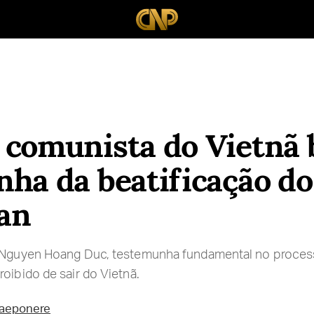
comunista do Vietnã 
ha da beatificação do
an
, Nguyen Hoang Duc, testemunha fundamental no proces
oibido de sair do Vietnã.
raeponere