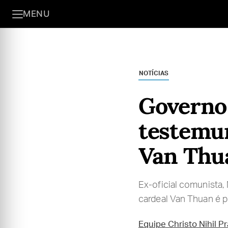
MENU
NOTÍCIAS
Governo 
testemun
Van Thu
Ex-oficial comunista
cardeal Van Thuan é pr
Equipe Christo Nihil P