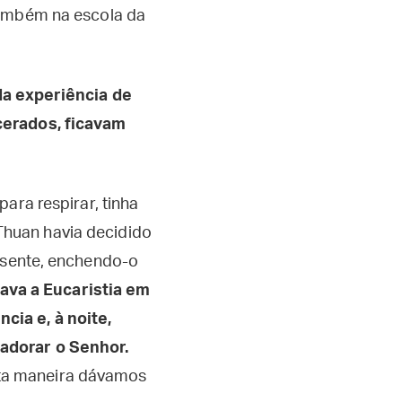
também na escola da
da experiência de
cerados, ficavam
ara respirar, tinha
huan havia decidido
resente, enchendo-o
ava a Eucaristia em
ia e, à noite,
 adorar o Senhor.
esta maneira dávamos