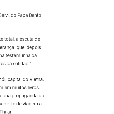
Salvi, do Papa Bento
 total, a escuta de
perança, que, depois
uma testemunha da
es da solidão."
i, capital do Vietnã,
m em muitos livros,
são boa propaganda do
ssaporte de viagem a
 Thuan.