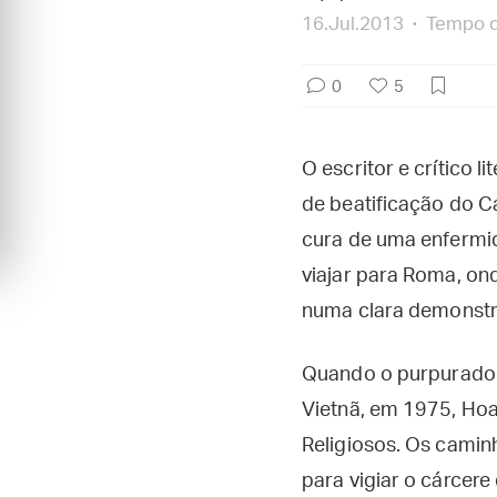
16.Jul.2013
Tempo de
0
5
O escritor e crítico
de beatificação do C
cura de uma enfermi
viajar para Roma, on
numa clara demonstra
Quando o purpurado – 
Vietnã, em 1975, Hoa
Religiosos. Os cami
para vigiar o cárcere