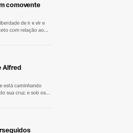
 um comovente
erdade de ir e vir e
ceto com relação ao
sua insígnia episcopal.
 Alfred
re está caminhando
do sua cruz, e sob os
o pelo centro.”
erseguidos