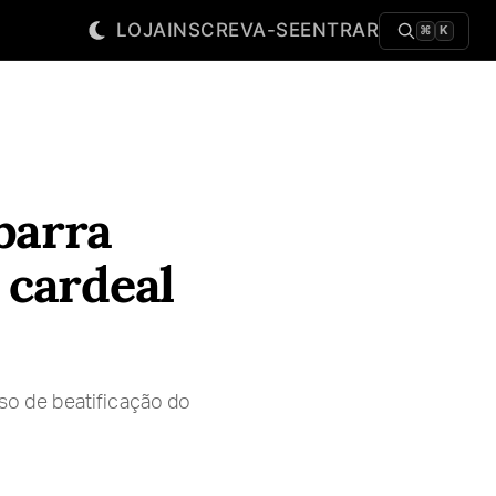
LOJA
INSCREVA-SE
ENTRAR
⌘
K
barra
 cardeal
so de beatificação do