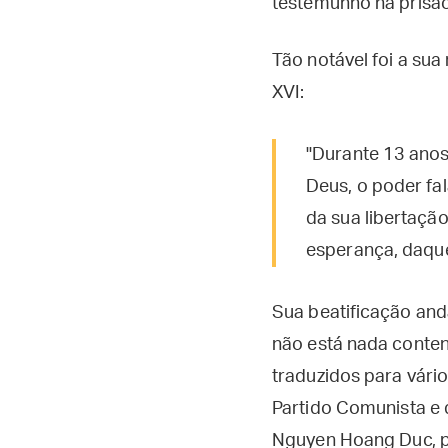
testemunho na prisão
Tão notável foi a sua
XVI:
"Durante 13 anos
Deus, o poder fa
da sua libertaçã
esperança, daque
Sua beatificação and
não está nada conten
traduzidos para vári
Partido Comunista e 
Nguyen Hoang Duc, p