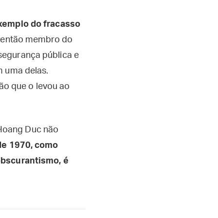
exemplo do fracasso
l, então membro do
segurança pública e
m uma delas.
o que o levou ao
, Hoang Duc não
de 1970, como
 obscurantismo, é