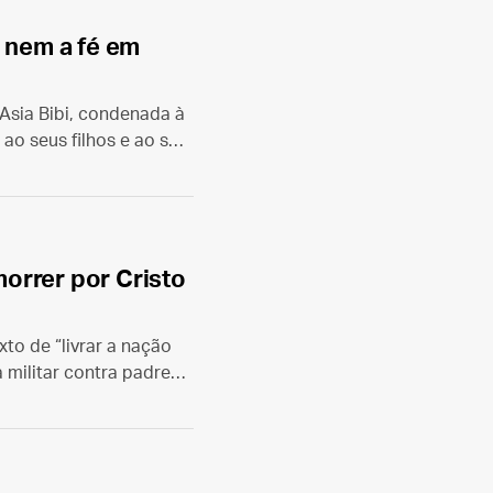
r nem a fé em
 Asia Bibi, condenada à
 ao seus filhos e ao seu
ada no livro “¡Sacadme
orrer por Cristo
to de “livrar a nação
 militar contra padres,
l visível da fé católica.
chez del Río.