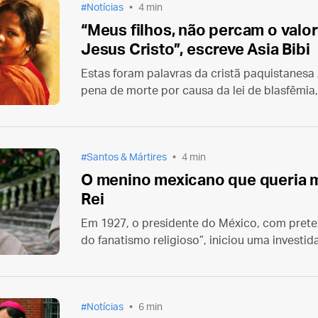
Notícias
4 min
“Meus filhos, não percam o valo
Jesus Cristo”, escreve Asia Bibi
Estas foram palavras da cristã paquistanesa
pena de morte por causa da lei de blasfêmia,
esposo em uma carta inédita e agora public
de aqui!” (Tirem-me daqui!)
Santos & Mártires
4 min
O menino mexicano que queria m
Rei
Em 1927, o presidente do México, com pretex
do fanatismo religioso”, iniciou uma investida
religiosos e fiéis que utilizassem qualquer sina
Nesse contexto foi martirizado São José Sán
Notícias
6 min