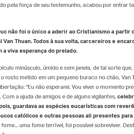
ado pela força de seu testemunho, acabou por entrar 
c não foi o único a aderir ao Cristianismo a partir 
l Van Thuan. Todos à sua volta, carcereiros e encar
a viva esperança do prelado.
ulo minúsculo, úmido e sem janela, de tal sorte que, p
 o rosto metido em um pequeno buraco no chão, Van T
libertação: "Eu não esperarei. Vou viver o momento p
. Com a ajuda de amigos e de alguns vigilantes,
celebr
ois, guardava as espécies eucarísticas com reverênc
ucos católicos e outras pessoas ali presentes para
a fome... uma fome terrível, foi possível sobreviver. D