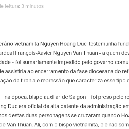
 leitura: 3 minutos
 literário vietnamita Nguyen Hoang Duc, testemunha fu
ardeal François-Xavier Nguyen Van Thuan - a quem de
dade - foi sumariamente impedido pelo governo comun
de assistiria ao encerramento da fase diocesana do re
ção da tirania e repressão que caracteriza esse tipo 
na época, bispo auxiliar de Saigon – foi preso pelo r
ng Duc era oficial de alta patente da administração e
nhos destas duas personagens se cruzaram quando Ho
 de Van Thuan. Ali, com o bispo vietnamita, ele não s