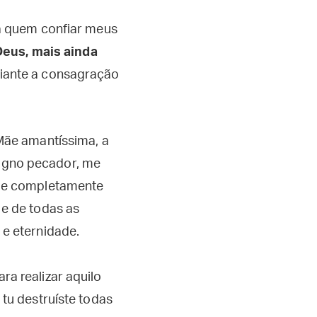
a quem confiar meus
Deus, mais ainda
diante a consagração
Mãe amantíssima, a
digno pecador, me
o e completamente
 e de todas as
 e eternidade.
a realizar aquilo
tu destruíste todas