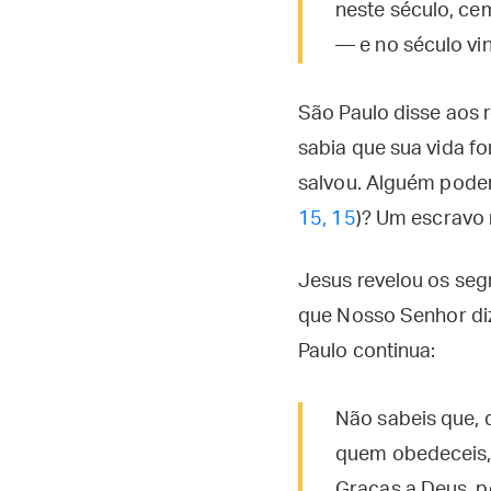
neste século, ce
— e no século vin
São Paulo disse aos 
sabia que sua vida f
salvou. Alguém poder
15, 15
)? Um escravo 
Jesus revelou os seg
que Nosso Senhor diz
Paulo continua:
Não sabeis que, 
quem obedeceis, 
Graças a Deus, p