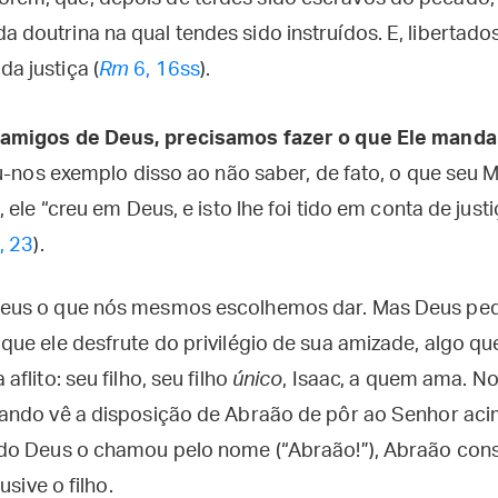
a doutrina na qual tendes sido instruídos. E, libertad
da justiça (
Rm
6, 16ss
).
 amigos de Deus, precisamos fazer o que Ele manda
u-nos exemplo disso ao não saber, de fato, o que seu 
 ele “creu em Deus, e isto lhe foi tido em conta de just
, 23
).
eus o que nós mesmos escolhemos dar. Mas Deus ped
ue ele desfrute do privilégio de sua amizade, algo q
flito: seu filho, seu filho
único
, Isaac, a quem ama. No
ando vê a disposição de Abraão de pôr ao Senhor aci
o Deus o chamou pelo nome (“Abraão!”), Abraão consen
usive o filho.