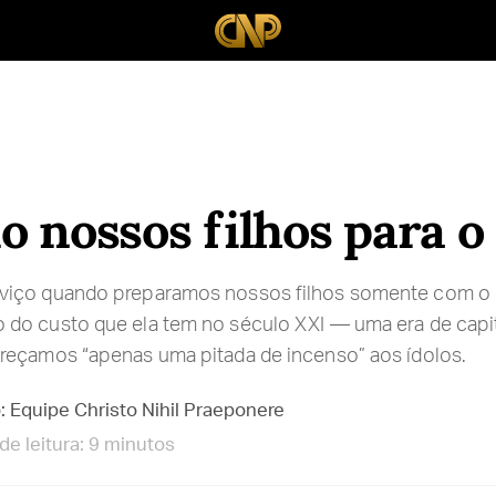
 nossos filhos para o
viço quando preparamos nossos filhos somente com o 
do custo que ela tem no século XXI — uma era de capi
reçamos “apenas uma pitada de incenso” aos ídolos.
: Equipe Christo Nihil Praeponere
e leitura: 9 minutos