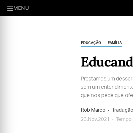
MENU
EDUCAÇÃO
FAMÍLIA
Educando
Prestamos um desser
sem um entendimento 
que nos pede que ofe
Rob Marco
Tradução
23.Nov.2021
Tempo d