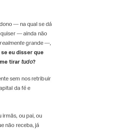
dono — na qual se dá
 quiser — ainda não
realmente
grande —,
 se eu disser que
 me tirar
tudo
?
te sem nos retribuir
ital da fé e
irmãs, ou pai, ou
e não receba, já