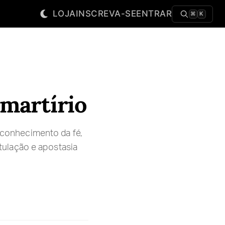
LOJA
INSCREVA-SE
ENTRAR
⌘
K
 martírio
conhecimento da fé,
tulação e apostasia