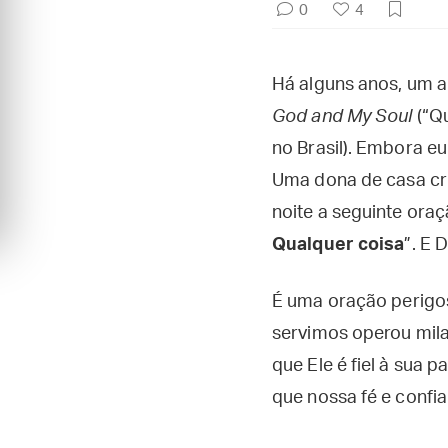
0
4
Há alguns anos, um 
God and My Soul
(“Qu
no Brasil). Embora eu
Uma dona de casa cri
noite a seguinte oraç
Qualquer coisa
”. E 
É uma oração perigo
servimos operou mila
que Ele é fiel à sua 
que nossa fé e confi