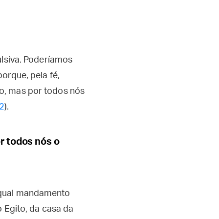
ulsiva. Poderíamos
orque, pela fé,
o, mas por todos nós
32
).
r todos nós o
E qual mandamento
o Egito, da casa da