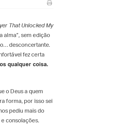
ayer That Unlocked My
a alma”, sem edição
uco… desconcertante.
ortável fez certa
os qualquer coisa.
ue o Deus a quem
a forma, por isso sei
 nos pediu mais do
s e consolações.