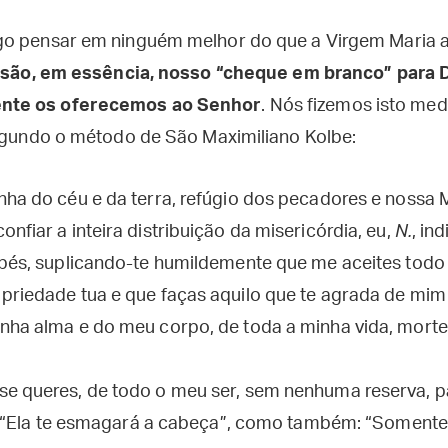
go pensar em ninguém melhor do que a Virgem Maria 
 são, em essência, nosso “cheque em branco” para 
nte os oferecemos ao Senhor
. Nós fizemos isto me
segundo o método de São Maximiliano Kolbe:
nha do céu e da terra, refúgio dos pecadores e nossa 
nfiar a inteira distribuição da misericórdia, eu,
N.
, in
 pés, suplicando-te humildemente que me aceites tod
priedade tua e que faças aquilo que te agrada de mim
nha alma e do meu corpo, de toda a minha vida, morte
e queres, de todo o meu ser, sem nenhuma reserva, par
ti: “Ela te esmagará a cabeça”, como também: “Somente 