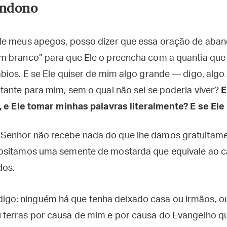
andono
de meus apegos, posso dizer que essa oração de aban
m branco” para que Ele o preencha com a quantia que
bios. E se Ele quiser de mim algo grande — digo, algo
tante para mim, sem o qual não sei se poderia viver?
E
, e Ele tomar minhas palavras literalmente? E se Ele
enhor não recebe nada do que lhe damos gratuitamen
sitamos uma semente de mostarda que equivale ao cap
dos.
igo: ninguém há que tenha deixado casa ou irmãos, ou 
ou terras por causa de mim e por causa do Evangelho qu