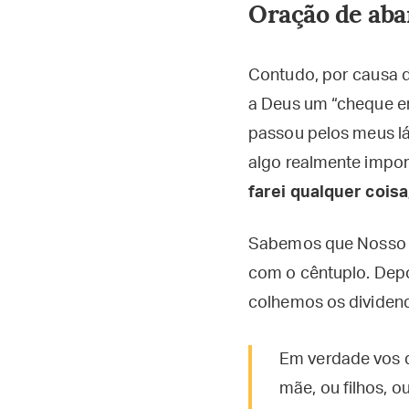
Oração de ab
Contudo, por causa 
a Deus um “cheque e
passou pelos meus lá
algo realmente impor
farei qualquer coisa
Sabemos que Nosso S
com o cêntuplo. Depo
colhemos os dividen
Em verdade vos d
mãe, ou filhos, 