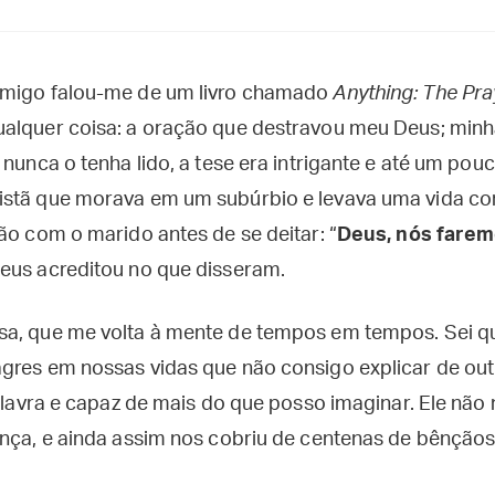
amigo falou-me de um livro chamado
Anything: The Pr
alquer coisa: a oração que destravou meu Deus; minh
 nunca o tenha lido, a tese era intrigante e até um po
stã que morava em um subúrbio e levava uma vida conf
ão com o marido antes de se deitar: “
Deus, nós farem
Deus acreditou no que disseram.
sa, que me volta à mente de tempos em tempos. Sei q
gres em nossas vidas que não consigo explicar de outr
palavra e capaz de mais do que posso imaginar. Ele não
ança, e ainda assim nos cobriu de centenas de bênção