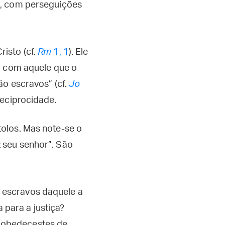
as, com perseguições
isto (cf.
Rm
1, 1
). Ele
a com aquele que o
ão escravos” (cf.
Jo
reciprocidade.
olos. Mas note-se o
 seu senhor”. São
s escravos daquele a
 para a justiça?
, obedecestes de