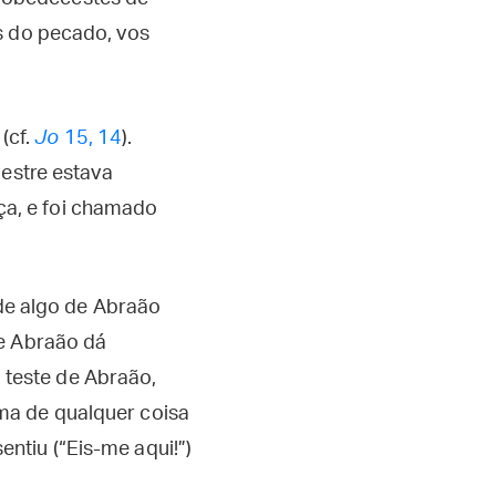
os do pecado, vos
(cf.
Jo
15, 14
).
Mestre estava
iça, e foi chamado
e algo de Abraão
ue Abraão dá
 teste de Abraão,
ma de qualquer coisa
tiu (“Eis-me aqui!”)