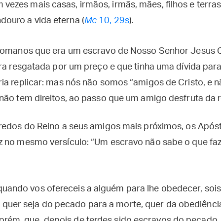
m vezes mais casas, irmãos, irmãs, mães, filhos e terr
douro a vida eterna (
Mc
10, 29s
).
romanos que era um escravo de Nosso Senhor Jesus Cr
ora resgatada por um preço e que tinha uma dívida par
ia replicar: mas nós não somos “amigos de Cristo, e n
não tem direitos, ao passo que um amigo desfruta da 
redos do Reino a seus amigos mais próximos, os Apóst
 no mesmo versículo: “Um escravo não sabe o que faz
quando vos ofereceis a alguém para lhe obedecer, soi
quer seja do pecado para a morte, quer da obediência
orém, que, depois de terdes sido escravos do pecado