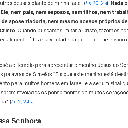
utros deuses diante de minha face” (
Ex
20, 2s
).
Nada p
 Ele, nem pais, nem esposos, nem filhos, nem traba
s de aposentadoria, nem mesmo nossos próprios d
Cristo
. Quando buscamos imitar a Cristo, fazemos ec
Meu alimento é fazer a vontade daquele que me enviou 
José ao Templo para apresentar o menino Jesus ao S
as palavras de Simeão: “Eis que este menino está dest
nto para muitos homens em Israel, e a ser um sinal q
de serem revelados os pensamentos de muitos coraçõe
ma” (
Lc
2, 24s
).
ssa Senhora