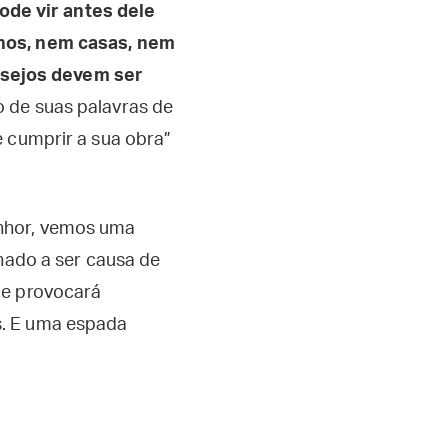
ode vir antes dele
lhos, nem casas, nem
esejos devem ser
o de suas palavras de
e cumprir a sua obra”
enhor, vemos uma
inado a ser causa de
ue provocará
s. E uma espada