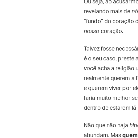
Ou seja, ao acusarmos
revelando mais de
n
“fundo” do coração d
nosso
coração.
Talvez fosse necessá
é o seu caso, preste
você
acha a religião
realmente querem a 
e querem viver por el
faria muito melhor s
dentro de estarem lá
Não que não haja
hip
abundam. Mas
quem 