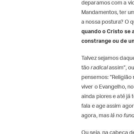
deparamos com a vid
Mandamentos, ter um
a nossa postura? O q
quando o Cristo se
constrange ou de u
Talvez sejamos daque
tão
radical
assim”, ou
pensemos: “Religião
viver o Evangelho, n
ainda piores e até já
fala e age assim ago
agora, mas
lá no fun
Ou seja, na cabeça d