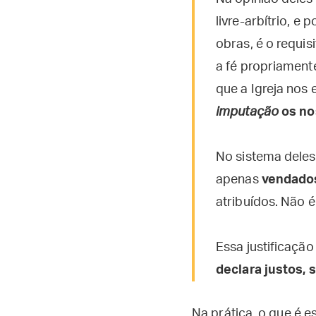
livre-arbítrio, e
obras, é o requis
a fé propriament
que a Igreja nos 
imputação
os no
No sistema deles
apenas
vendado
atribuídos. Não 
Essa justificaçã
declara justos,
Na prática, o que é 