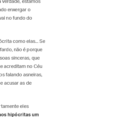
na verdade, estamos
do enxergar o
vai no fundo do
crita como elas... Se
ardo, não é porque
soas sinceras, que
te acreditam no Céu
os falando asneiras,
de acusar as de
rtamente eles
aos hipócritas um