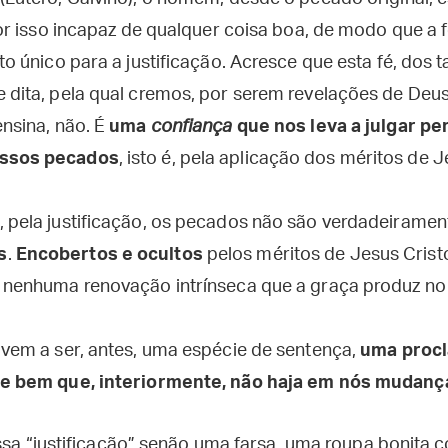
 por isso incapaz de qualquer coisa boa, de modo que a 
ito único para a justificação. Acresce que esta fé, dos 
e dita, pela qual cremos, por serem revelações de Deu
ensina, não. É
uma
confiança
que nos leva a julgar p
ssos pecados
, isto é, pela aplicação dos méritos de Jes
, pela justificação, os pecados não são verdadeiramen
s
.
Encobertos e ocultos
pelos méritos de Jesus Crist
é nenhuma renovação intrínseca que a graça produz no
o vem a ser, antes, uma espécie de sentença,
uma proc
 se bem que, interiormente, não haja em nós mudan
essa “justificação” senão uma farsa, uma roupa bonita