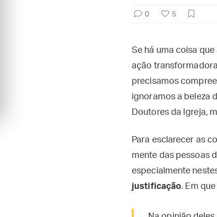
0
5
Se há uma coisa que
ação transformador
precisamos compreend
ignoramos a beleza 
Doutores da Igreja, 
Para esclarecer as co
mente das pessoas d
especialmente neste
justificação
. Em que
Na opinião deles