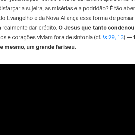
isfarçar a sujeira, as misérias e a podridão? É tão ab
o do Evangelho e da Nova Aliança essa forma de pensar
 realmente dar crédito.
O Jesus que tanto condenou 
os e corações viviam fora de sintonia (cf.
Is
29, 13
) —
e mesmo, um grande fariseu
.