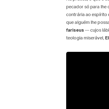
pecador só para lhe d
contrária ao espírit
que alguém lhe possa
fariseus
— cujos lábi
teologia miserável,
El