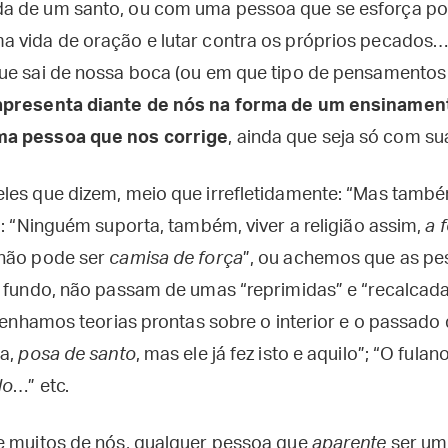
a de um santo, ou com uma pessoa que se esforça por
a vida de oração e lutar contra os próprios pecados
ue sai de nossa boca (ou em que tipo de pensamento
 apresenta diante de nós na forma de um ensinamen
ma pessoa que nos corrige
, ainda que seja só com su
les que dizem, meio que irrefletidamente: “Mas tamb
: “Ninguém suporta, também, viver a religião assim,
a 
 não pode ser
camisa de força
”, ou achemos que as p
o fundo, não passam de umas “reprimidas” e “recalcada
 tenhamos teorias prontas sobre o interior e o passado 
ra,
posa de santo
, mas ele já fez isto e aquilo”; “O ful
do
…” etc.
e muitos de nós, qualquer pessoa que
aparente
ser um