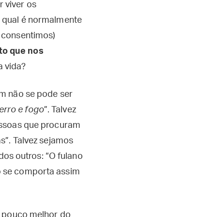
 viver os
… qual é normalmente
s consentimos)
to que nos
a vida?
ém não se pode ser
ferro e fogo
”. Talvez
essoas que procuram
s”. Talvez sejamos
dos outros: “O fulano
ano se comporta assim
 pouco melhor do