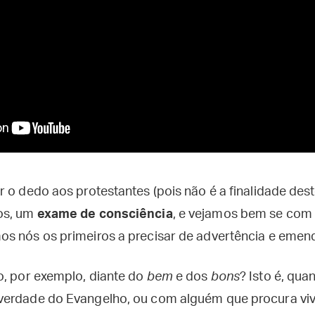
 o dedo aos protestantes (pois não é a finalidade dest
os, um
exame de consciência
, e vejamos bem se com 
s nós os primeiros a precisar de advertência e emen
o, por exemplo, diante do
bem
e dos
bons
? Isto é, qu
verdade do Evangelho, ou com alguém que procura viv