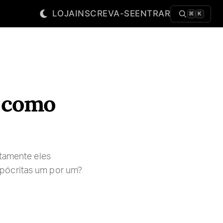
LOJA
INSCREVA-SE
ENTRAR
⌘
K
 como
rtamente eles
ipócritas um por um?