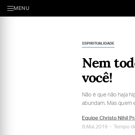
MENU
ESPIRITUALIDADE
Nem tod
você!
Não é que não haja hi
abundam. Mas quem es
Equipe Christo Nihil P
8.Mai.2019
Tempo de