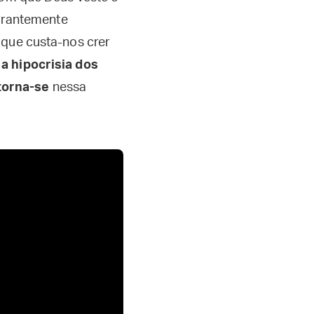
errantemente
 que custa-nos crer
a hipocrisia dos
torna-se
nessa