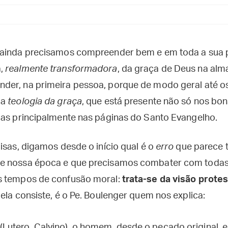
 ainda precisamos compreender bem e em toda a sua p
a,
realmente transformadora
, da graça de Deus na al
er, na primeira pessoa, porque de modo geral até os
da
teologia da graça
, que está presente não só nos bon
mas principalmente nas páginas do Santo Evangelho.
isas, digamos desde o início qual é o
erro
que parece 
e nossa época e que precisamos combater com todas 
s tempos de confusão moral:
trata-se da visão prote
 ela consiste, é o Pe. Boulenger quem nos explica:
 (Lutero, Calvino), o homem, desde o pecado original,