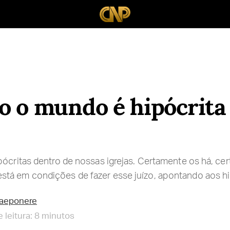
o o mundo é hipócrita
pócritas dentro de nossas igrejas. Certamente os há, ce
tá em condições de fazer esse juízo, apontando aos h
raeponere
 leitura: 8 minutos