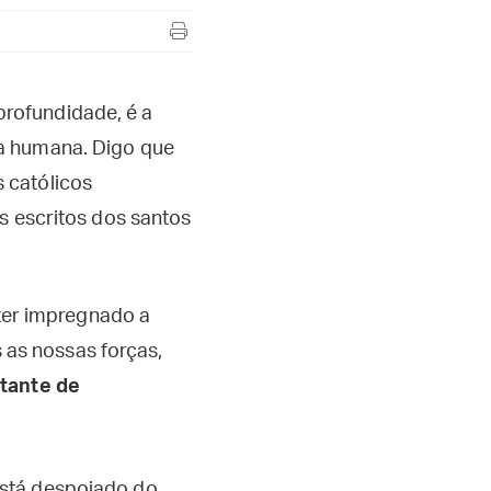
rofundidade, é a
ma humana. Digo que
 católicos
s escritos dos santos
ter impregnado a
as nossas forças,
stante de
 está despojado do