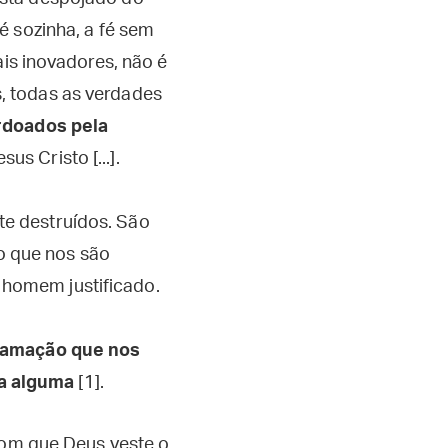
fé sozinha, a fé sem
tais inovadores, não é
s, todas as verdades
erdoados pela
us Cristo [...].
te destruídos. São
o que nos são
 homem justificado.
lamação que nos
ça alguma
[1].
 com que Deus veste o