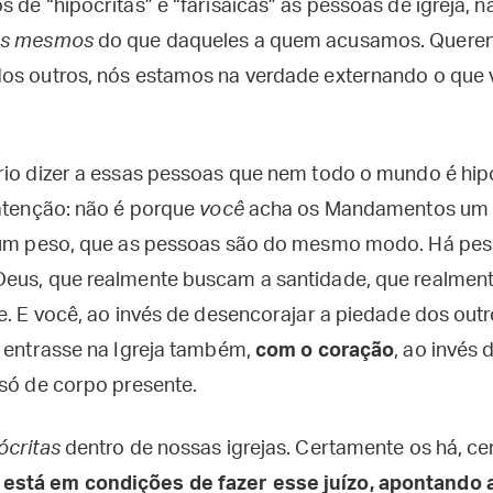
 de “hipócritas” e “farisaicas” as pessoas de igreja, 
ós mesmos
do que daqueles a quem acusamos. Queren
os outros, nós estamos na verdade externando o que 
rio dizer a essas pessoas que nem todo o mundo é hipó
 atenção: não é porque
você
acha os Mandamentos um f
 um peso, que as pessoas são do mesmo modo. Há pes
Deus, que realmente buscam a santidade, que realmen
e. E você, ao invés de desencorajar a piedade dos outr
e entrasse na Igreja também,
com o coração
, ao invés 
 só de corpo presente.
ócritas
dentro de nossas igrejas. Certamente os há, ce
está em condições de fazer esse juízo, apontando 