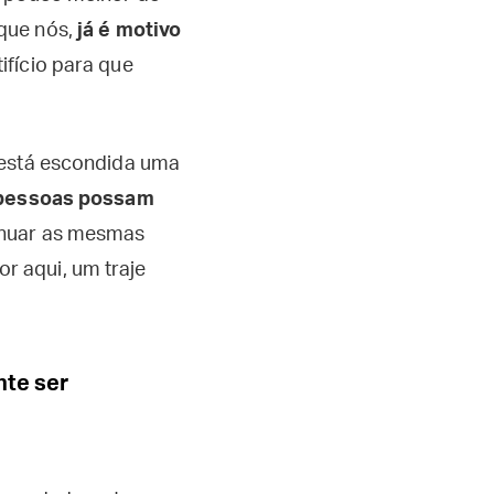
que nós,
já é motivo
tifício para que
 está escondida uma
 pessoas possam
tinuar as mesmas
r aqui, um traje
nte ser