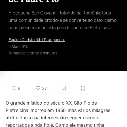
A pequena San Giovanni Rotondo da Romênia: toda
uma comunidade ortodoxa se converte ao catolicismo
após presenciar os milagres do santo de Pietrelcina
Equipe Christo Nihil Praeponere
4.Mar.2015
Tempo de leitura: 4 minutos
8
27
O grande místico do século XX, São Pio de
Pietrelcina, morreu em 1968, mas vários milagres
atribuídos à sua intercessão seguem sendo
reportados ainda hoje. Como ele mesmo tinha