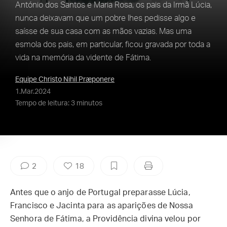
António dos Santos e Maria Rosa, os pais da Irmã Lúcia,
nunca deixavam que um pobre lhes pedisse algo e
saísse de sua casa com as mãos vazias. Mas uma
esmola dos pais, em particular, ficou gravada por toda a
vida na memória da vidente de Fátima.
Equipe Christo Nihil Præponere
1.Mar.2024
Tempo de leitura: 3 minutos
2
18
Antes que o anjo de Portugal preparasse Lúcia,
Francisco e Jacinta para as aparições de Nossa
Senhora de Fátima, a Providência divina velou por