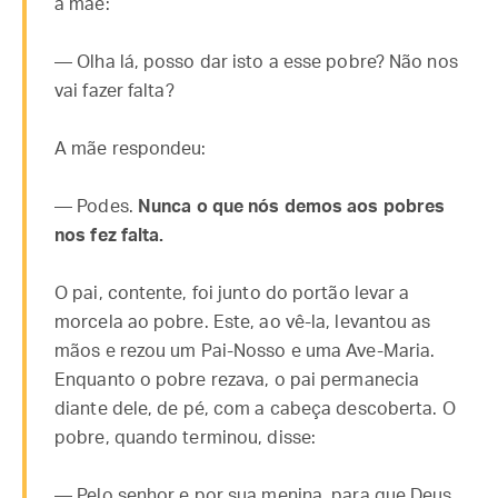
à mãe:
— Olha lá, posso dar isto a esse pobre? Não nos
vai fazer falta?
A mãe respondeu:
— Podes.
Nunca o que nós demos aos pobres
nos fez falta.
O pai, contente, foi junto do portão levar a
morcela ao pobre. Este, ao vê-la, levantou as
mãos e rezou um Pai-Nosso e uma Ave-Maria.
Enquanto o pobre rezava, o pai permanecia
diante dele, de pé, com a cabeça descoberta. O
pobre, quando terminou, disse:
— Pelo senhor e por sua menina, para que Deus