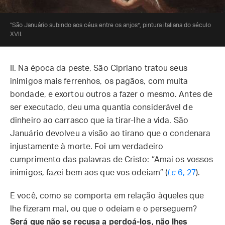
“São Januário subindo aos céus entre os anjos”, pintura italiana do século
XVII.
II. Na época da peste, São Cipriano tratou seus
inimigos mais ferrenhos, os pagãos, com muita
bondade, e exortou outros a fazer o mesmo. Antes de
ser executado, deu uma quantia considerável de
dinheiro ao carrasco que ia tirar-lhe a vida. São
Januário devolveu a visão ao tirano que o condenara
injustamente à morte. Foi um verdadeiro
cumprimento das palavras de Cristo: “Amai os vossos
inimigos, fazei bem aos que vos odeiam” (
Lc
6, 27
).
E você, como se comporta em relação àqueles que
lhe fizeram mal, ou que o odeiam e o perseguem?
Será que não se recusa a perdoá-los, não lhes