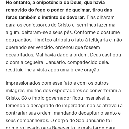
No entanto, a onipotência de Deus, que havia
removido do fogo o poder de queimar, tirou das
feras também o instinto de devorar
. Elas olharam
para os confessores de Cristo e, sem lhes fazer mal
algum, deitaram-se a seus pés. Conforme o costume
dos pagãos, Timóteo atribuiu o fato à feitiçaria e, não
querendo ser vencido, ordenou que fossem
decapitados. Mal havia dado a ordem, Deus castigou-
o com a cegueira. Januário, compadecido dele,
restituiu-lhe a vista após uma breve oração.
Impressionados com esse fato e com os outros
milagres, muitos dos espectadores se converteram a
Cristo. Só o ímpio governador ficou insensível e,
temendo o desagrado do imperador, não se atreveu a
contrariar sua ordem, mandando decapitar o santo e
seus companheiros. O corpo de São Januário foi
primeiro levado para Benevento, e mais tarde para