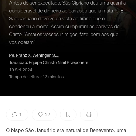
Antes de ser executado, São Cipriano deu uma quantia
considerável de dinheiro ao carrasco que ia matá-lo. E
São Januário devolveu a vista ao tirano que o
condenou à morte. Assim cumpriram as palavras de
Cristo: “Amai os vossos inimigos, fazei bem aos que
vos odeiam”.
Pe. Franz X. Weninger, S.J.
Tradução: Equipe Christo Nihil Præponere
19.Set.2024
Tempo de leitura: 13 minutos
1
27
O bispo São Januário era natural de Benevento, uma