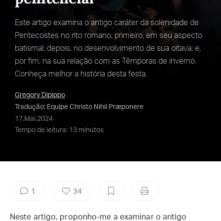
Este artigo examina o antigo caráter da solenidade de
Pentecostes no rito romano, primeiro, em seu aspecto
batismal; depois, no desenvolvimento de sua oitava; e,
por fim, na sua relação com as Têmporas de inverno.
Conheça melhor a história desta festa.
Gregory Dipippo
Tradução: Equipe Christo Nihil Præponere
17.Mai.2024
Tempo de leitura: 13 minutos
1
34
Neste artigo, proponho-me a examinar o antigo