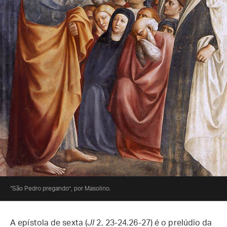
“São Pedro pregando”, por Masolino.
A epístola de sexta (
Jl
2, 23-24.26-27) é o prelúdio da