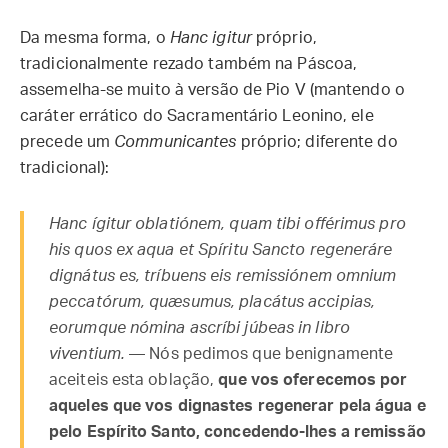
Da mesma forma, o
Hanc igitur
próprio,
tradicionalmente rezado também na Páscoa,
assemelha-se muito à versão de Pio V (mantendo o
caráter errático do Sacramentário Leonino, ele
precede um
Communicantes
próprio; diferente do
tradicional):
Hanc ígitur oblatiónem, quam tibi offérimus pro
his quos ex aqua et Spíritu Sancto regeneráre
dignátus es, tríbuens eis remissiónem omnium
peccatórum, quæsumus, placátus accipias,
eorumque nómina ascríbi júbeas in libro
viventium.
— Nós pedimos que benignamente
aceiteis esta oblação,
que vos oferecemos por
aqueles que vos dignastes regenerar pela água e
pelo Espírito Santo, concedendo-lhes a remissão