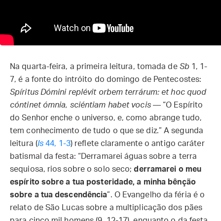
Na quarta-feira, a primeira leitura, tomada de
Sb
1, 1-
7, é a fonte do intróito do domingo de Pentecostes:
Spíritus Dómini replévit orbem terrárum: et hoc quod
cóntinet ómnia, sciéntiam habet vocis
— “O Espírito
do Senhor enche o universo, e, como abrange tudo,
tem conhecimento de tudo o que se diz.” A segunda
leitura (
Is
44, 1-3
) reflete claramente o antigo caráter
batismal da festa: “Derramarei águas sobre a terra
sequiosa, rios sobre o solo seco;
derramarei o meu
espírito sobre a tua posteridade, a minha bênção
sobre a tua descendência
”. O Evangelho da féria é o
relato de São Lucas sobre a multiplicação dos pães
para cinco mil homens (9, 12-17), enquanto o da festa