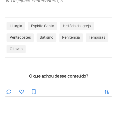
De jejunio Pentecostes
I, 3.
Liturgia
Espírito Santo
História da Igreja
Pentecostes
Batismo
Penitência
Têmporas
Oitavas
O que achou desse conteúdo?
enviar