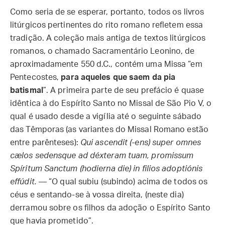
Como seria de se esperar, portanto, todos os livros
litúrgicos pertinentes do rito romano refletem essa
tradição. A coleção mais antiga de textos litúrgicos
romanos, o chamado Sacramentário Leonino, de
aproximadamente 550 d.C., contém uma Missa “em
Pentecostes,
para aqueles que saem da pia
batismal
”. A primeira parte de seu prefácio é quase
idêntica à do Espírito Santo no Missal de São Pio V, o
qual é usado desde a vigília até o seguinte sábado
das Têmporas (as variantes do Missal Romano estão
entre parênteses):
Qui ascendit (-ens) super omnes
cælos sedensque ad déxteram tuam, promissum
Spíritum Sanctum (hodierna die) in filios adoptiónis
effúdit.
— “O qual subiu (subindo) acima de todos os
céus e sentando-se à vossa direita, (neste dia)
derramou sobre os filhos da adoção o Espírito Santo
que havia prometido”.