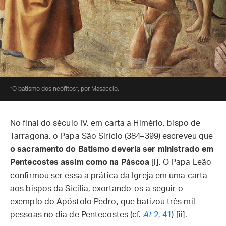
“O batismo dos neófitos”, por Masaccio.
No final do século IV, em carta a Himério, bispo de
Tarragona, o Papa São Sirício (384–399) escreveu que
o sacramento do Batismo deveria ser ministrado em
Pentecostes assim como na Páscoa
[i]. O Papa Leão
confirmou ser essa a prática da Igreja em uma carta
aos bispos da Sicília, exortando-os a seguir o
exemplo do Apóstolo Pedro, que batizou três mil
pessoas no dia de Pentecostes (cf.
At
2, 41
) [ii].