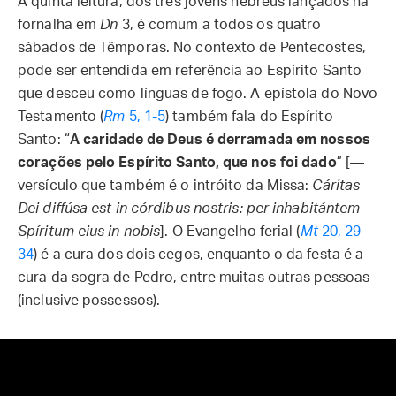
A quinta leitura, dos três jovens hebreus lançados na
fornalha em
Dn
3, é comum a todos os quatro
sábados de Têmporas. No contexto de Pentecostes,
pode ser entendida em referência ao Espírito Santo
que desceu como línguas de fogo. A epístola do Novo
Testamento (
Rm
5, 1-5
) também fala do Espírito
Santo: “
A caridade de Deus é derramada em nossos
corações pelo Espírito Santo, que nos foi dado
” [—
versículo que também é o intróito da Missa:
Cáritas
Dei diffúsa est in córdibus nostris: per inhabitántem
Spíritum eius in nobis
]. O Evangelho ferial (
Mt
20, 29-
34
) é a cura dos dois cegos, enquanto o da festa é a
cura da sogra de Pedro, entre muitas outras pessoas
(inclusive possessos).