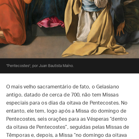
“Pentecostes”, por Juan Bautista Maíno.
O mais velho sacramentário de fato, o Gelasiano
antigo, datado de cerca de 700, não tem Missas
especiais para os dias da oitava de Pentecostes. No
entanto, ele tem, logo após a Missa do domingo de
Pentecostes, seis orações para as Vésperas “dentro
da oitava de Pentecostes”, seguidas pelas Missas de
Têmporas e, depois, a Missa “no domingo da oitava