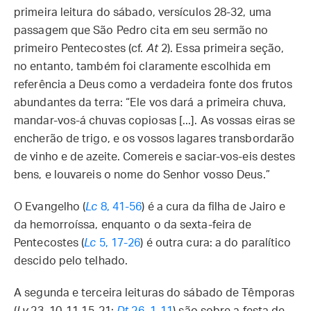
primeira leitura do sábado, versículos 28-32, uma
passagem que São Pedro cita em seu sermão no
primeiro Pentecostes (cf.
At
2). Essa primeira seção,
no entanto, também foi claramente escolhida em
referência a Deus como a verdadeira fonte dos frutos
abundantes da terra: “Ele vos dará a primeira chuva,
mandar-vos-á chuvas copiosas [...]. As vossas eiras se
encherão de trigo, e os vossos lagares transbordarão
de vinho e de azeite. Comereis e saciar-vos-eis destes
bens, e louvareis o nome do Senhor vosso Deus.”
O Evangelho (
Lc
8, 41-56
) é a cura da filha de Jairo e
da hemorroíssa, enquanto o da sexta-feira de
Pentecostes (
Lc
5, 17-26
) é outra cura: a do paralítico
descido pelo telhado.
A segunda e terceira leituras do sábado de Têmporas
(
Lv
23, 10-11.15-21;
Dt
26, 1-11
) são sobre a festa de