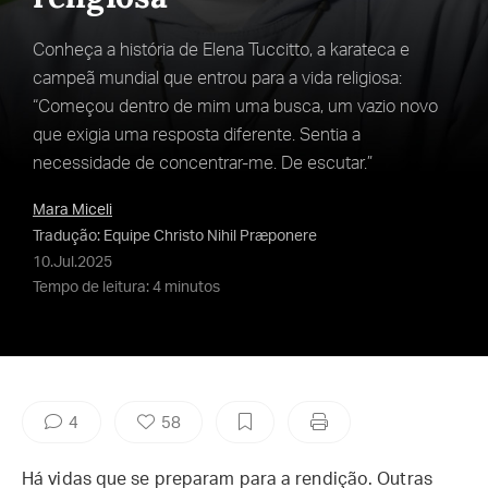
Conheça a história de Elena Tuccitto, a karateca e
campeã mundial que entrou para a vida religiosa:
“Começou dentro de mim uma busca, um vazio novo
que exigia uma resposta diferente. Sentia a
necessidade de concentrar-me. De escutar.”
Mara Miceli
Tradução: Equipe Christo Nihil Præponere
10.Jul.2025
Tempo de leitura: 4 minutos
4
58
Há vidas que se preparam para a rendição. Outras