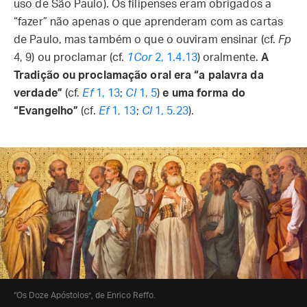
uso de São Paulo). Os filipenses eram obrigados a
“fazer” não apenas o que aprenderam com as cartas
de Paulo, mas também o que o ouviram ensinar (cf.
Fp
4, 9) ou proclamar (cf.
1Cor
2, 1.4.13
) oralmente.
A
Tradição ou proclamação oral era “a palavra da
verdade”
(cf.
Ef
1, 13
;
Cl
1, 5
)
e uma forma do
“Evangelho”
(cf.
Ef
1, 13
;
Cl
1, 5.23
).
“Os Doze Apóstolos”, de Enrico Reffo.