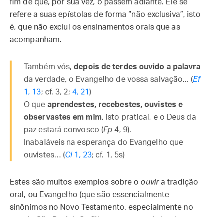
fim de que, por sua vez, o passem adiante. Ele se
refere a suas epístolas de forma “não exclusiva”, isto
é, que não exclui os ensinamentos orais que as
acompanham.
Também vós,
depois de terdes ouvido a palavra
da verdade, o Evangelho de vossa salvação... (
Ef
1, 13
; cf. 3, 2;
4, 21
)
O que
aprendestes, recebestes, ouvistes e
observastes em mim
, isto praticai, e o Deus da
paz estará convosco (
Fp
4, 9).
Inabaláveis na esperança do Evangelho que
ouvistes… (
Cl
1, 23
; cf. 1, 5s)
Estes são muitos exemplos sobre o
ouvir
a tradição
oral, ou Evangelho (que são essencialmente
sinônimos no Novo Testamento, especialmente no