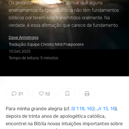
Os protestantes costumam afirmar que alguns
ensinamentos da Igreja Católica não têm fundamentos
bíblicos por terem sido transmitidos oralmente. Na
verdade, é essa afirmação que carece de fundamento.
Dave Armstrong
Tradução: Equipe Christo Nihil Præponere
10.Set.2025
Tempo de leitura: 5 minutos
31
52
Para minha grande alegria (cf.
Sl
118, 162
;
Jr
15, 16
),
depois de trinta anos de apologética católica,
encontrei na Bíblia novas intuições importantes sobre