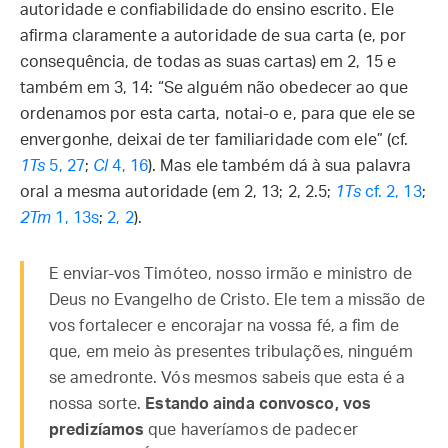
autoridade e confiabilidade do ensino escrito. Ele
afirma claramente a autoridade de sua carta (e, por
consequência, de todas as suas cartas) em 2, 15 e
também em 3, 14: “Se alguém não obedecer ao que
ordenamos por esta carta, notai-o e, para que ele se
envergonhe, deixai de ter familiaridade com ele” (cf.
1Ts
5, 27
;
Cl
4, 16
). Mas ele também dá à sua palavra
oral a mesma autoridade (em 2, 13; 2, 2.5;
1Ts
cf. 2, 13
;
2Tm
1, 13s
;
2, 2
).
E enviar-vos Timóteo, nosso irmão e ministro de
Deus no Evangelho de Cristo. Ele tem a missão de
vos fortalecer e encorajar na vossa fé, a fim de
que, em meio às presentes tribulações, ninguém
se amedronte. Vós mesmos sabeis que esta é a
nossa sorte.
Estando ainda convosco, vos
predizíamos
que have­ríamos de padecer