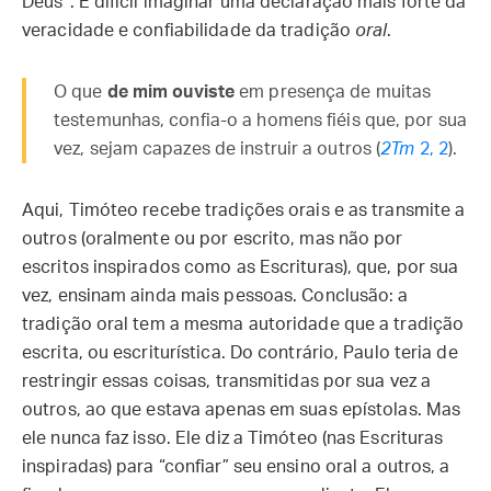
Deus”. É difícil imaginar uma declaração mais forte da
veracidade e confiabilidade da tradição
oral
.
O que
de mim ouviste
em presença de muitas
testemunhas, confia-o a homens fiéis que, por sua
vez, sejam capazes de instruir a ou­tros (
2Tm
2, 2
).
Aqui, Timóteo recebe tradições orais e as transmite a
outros (oralmente ou por escrito, mas não por
escritos inspirados como as Escrituras), que, por sua
vez, ensinam ainda mais pessoas. Conclusão: a
tradição oral tem a mesma autoridade que a tradição
escrita, ou escriturística. Do contrário, Paulo teria de
restringir essas coisas, transmitidas por sua vez a
outros, ao que estava apenas em suas epístolas. Mas
ele nunca faz isso. Ele diz a Timóteo (nas Escrituras
inspiradas) para “confiar” seu ensino oral a outros, a