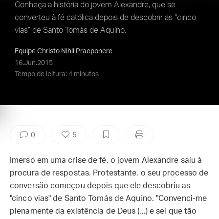
Conheça a história do jovem Alexandre, que se
converteu à fé católica depois de descobrir as “cinco
vias” de Santo Tomás de Aquino.
Equipe Christo Nihil Praeponere
16.Jun.2015
Tempo de leitura: 4 minutos
0
5
Imerso em uma crise de fé, o jovem Alexandre saiu à
procura de respostas. Protestante, o seu processo de
conversão começou depois que ele descobriu as
"cinco vias" de Santo Tomás de Aquino. "Convenci-me
plenamente da existência de Deus (...) e sei que tão