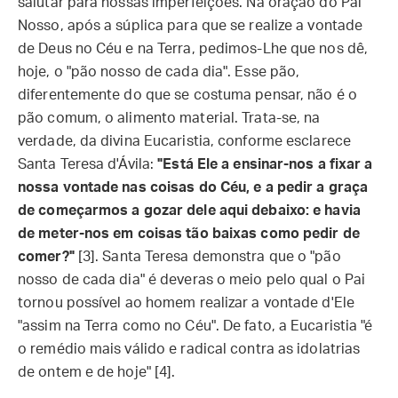
salutar para nossas imperfeições. Na oração do Pai
Nosso, após a súplica para que se realize a vontade
de Deus no Céu e na Terra, pedimos-Lhe que nos dê,
hoje, o "pão nosso de cada dia". Esse pão,
diferentemente do que se costuma pensar, não é o
pão comum, o alimento material. Trata-se, na
verdade, da divina Eucaristia, conforme esclarece
Santa Teresa d'Ávila:
"Está Ele a ensinar-nos a fixar a
nossa vontade nas coisas do Céu, e a pedir a graça
de começarmos a gozar dele aqui debaixo: e havia
de meter-nos em coisas tão baixas como pedir de
comer?"
[3]. Santa Teresa demonstra que o "pão
nosso de cada dia" é deveras o meio pelo qual o Pai
tornou possível ao homem realizar a vontade d'Ele
"assim na Terra como no Céu". De fato, a Eucaristia "é
o remédio mais válido e radical contra as idolatrias
de ontem e de hoje" [4].