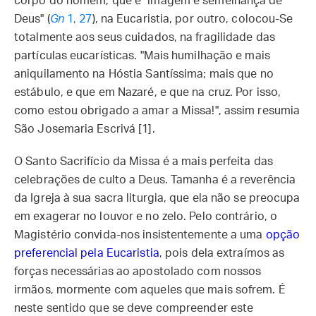
corpo do homem, que é "imagem e semelhança de
Deus" (
Gn
1, 27
), na Eucaristia, por outro, colocou-Se
totalmente aos seus cuidados, na fragilidade das
partículas eucarísticas. "Mais humilhação e mais
aniquilamento na Hóstia Santíssima; mais que no
estábulo, e que em Nazaré, e que na cruz. Por isso,
como estou obrigado a amar a Missa!", assim resumia
São Josemaria Escrivá [1].
O Santo Sacrifício da Missa é a mais perfeita das
celebrações de culto a Deus. Tamanha é a reverência
da Igreja à sua sacra liturgia, que ela não se preocupa
em exagerar no louvor e no zelo. Pelo contrário, o
Magistério convida-nos insistentemente a uma
opção
preferencial pela Eucaristia
, pois dela extraímos as
forças necessárias ao apostolado com nossos
irmãos, mormente com aqueles que mais sofrem. É
neste sentido que se deve compreender este