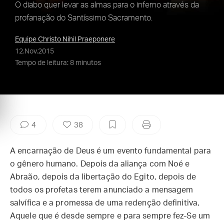
O diabo quer levar as almas para o inferno através da
profanação do Santíssimo Sacramento.
Equipe Christo Nihil Praeponere
12.Nov.2015
Tempo de leitura: 8 minutos
4
38
A encarnação de Deus é um evento fundamental para
o gênero humano. Depois da aliança com Noé e
Abraão, depois da libertação do Egito, depois de
todos os profetas terem anunciado a mensagem
salvífica e a promessa de uma redenção definitiva,
Aquele que é desde sempre e para sempre fez-Se um