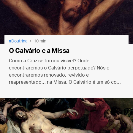
Doutrina
10 min
O Calvário e a Missa
Como a Cruz se tornou visível? Onde
encontraremos o Calvário perpetuado? Nós o
encontraremos renovado, revivido e
reapresentado… na Missa. O Calvário é um só com
a Missa e a Missa é uma só com o Calvário, pois em
ambos existe o mesmo Sacerdote e a mesma
Vítima.