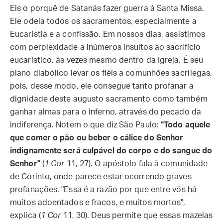
Eis o porquê de Satanás fazer guerra à Santa Missa.
Ele odeia todos os sacramentos, especialmente a
Eucaristia e a confissão. Em nossos dias, assistimos
com perplexidade a inúmeros insultos ao sacrifício
eucarístico, às vezes mesmo dentro da Igreja. É seu
plano diabólico levar os fiéis a comunhões sacrílegas,
pois, desse modo, ele consegue tanto profanar a
dignidade deste augusto sacramento como também
ganhar almas para o inferno, através do pecado da
indiferença. Notem o que diz São Paulo:
"Todo aquele
que comer o pão ou beber o cálice do Senhor
indignamente será culpável do corpo e do sangue do
Senhor"
(
1 Cor
11, 27). O apóstolo fala à comunidade
de Corinto, onde parece estar ocorrendo graves
profanações. "Essa é a razão por que entre vós há
muitos adoentados e fracos, e muitos mortos",
explica (
1 Cor
11, 30). Deus permite que essas mazelas