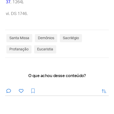
37
, 1264).
DS 1746.
Santa Missa
Demônios
Sacrilégio
Profanação
Eucaristia
O que achou desse conteúdo?
enviar