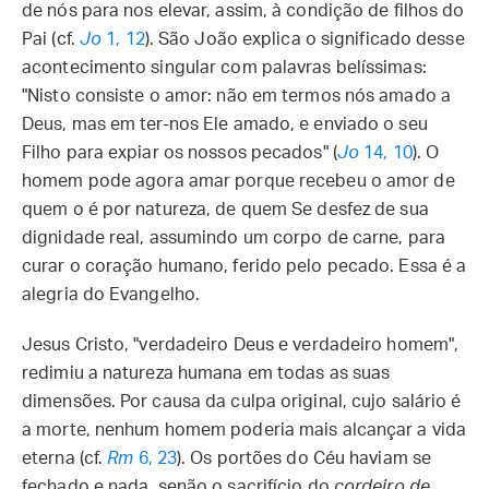
de nós para nos elevar, assim, à condição de filhos do
Pai (cf.
Jo
1, 12
). São João explica o significado desse
acontecimento singular com palavras belíssimas:
"Nisto consiste o amor: não em termos nós amado a
Deus, mas em ter-nos Ele amado, e enviado o seu
Filho para expiar os nossos pecados" (
Jo
14, 10
). O
homem pode agora amar porque recebeu o amor de
quem o é por natureza, de quem Se desfez de sua
dignidade real, assumindo um corpo de carne, para
curar o coração humano, ferido pelo pecado. Essa é a
alegria do Evangelho.
Jesus Cristo, "verdadeiro Deus e verdadeiro homem",
redimiu a natureza humana em todas as suas
dimensões. Por causa da culpa original, cujo salário é
a morte, nenhum homem poderia mais alcançar a vida
eterna (cf.
Rm
6, 23
). Os portões do Céu haviam se
fechado e nada, senão o sacrifício do
cordeiro de