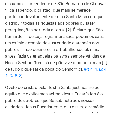
discurso surpreendente de São Bernardo de Claraval:
"Fica sabendo, ó cristão, que mais se merece
participar devotamente de uma Santa Missa do que
distribuir todas as riquezas aos pobres ou fazer
peregrinações por toda a terra" [2]. É claro que São
Bernardo — de cuja regra monástica podemos extrair
um exímio exemplo de austeridade e atenção aos
pobres — não desmerecia o trabalho social; mas,
antes, fazia valer aquelas palavras sempre válidas de
Nosso Senhor: "Nem só de pão vive o homem, mas [...]
de tudo o que sai da boca do Senhor" (cf.
Mt
4, 4
;
Lc
4,
4
;
Dt
8, 3
).
O zelo do cristão pela Hóstia Santa justifica-se por
aquilo que explicamos acima. Jesus Eucarístico é o
pobre dos pobres, que Se submete aos nossos
cuidados. Jesus Eucarístico é, outrossim, o remédio