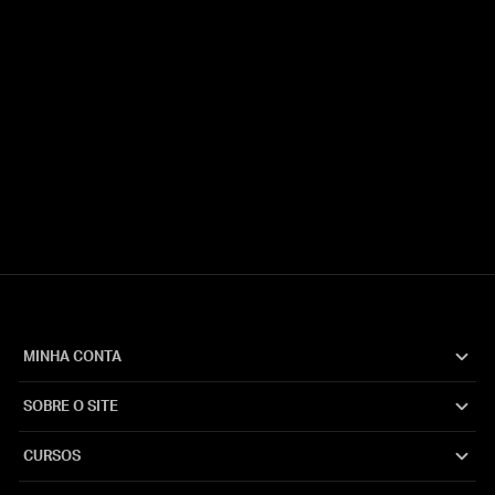
Garanta seu curso!
Informe seu e-mail para continuar.
Email
Continuar
MINHA CONTA
SOBRE O SITE
CURSOS