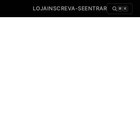
LOJA
INSCREVA-SE
ENTRAR
⌘
K
plataforma
no seu ritmo, com acesso ao
o conteúdo exclusivo do Padre Paulo
ao
catálogo de 60+ cursos
do Padre
re incluídos
sem custo adicional
sivas para alunos
is em produtos da
Editora Padre Pio