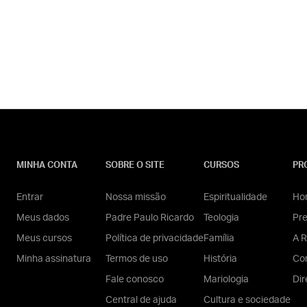
MINHA CONTA
SOBRE O SITE
CURSOS
PR
Entrar
Nossa missão
Espiritualidade
Hom
Meus dados
Padre Paulo Ricardo
Teologia
Pr
Meus cursos
Política de privacidade
Família
A R
Minha assinatura
Termos de uso
História
Con
Fale conosco
Mariologia
Dir
Central de ajuda
Cultura e sociedade