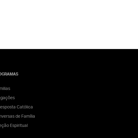
OGRAMAS
ilias
egações
esposta Católica
versas de Família
eção Espiritual