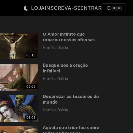
LOJA
INSCREVA-SE
ENTRAR
⌘
K
O Amor infinito que
reparou nossas ofensas
Homilia Diária
03:16
Busquemos a oração
infalível
Homilia Diária
05:06
Desprezar os tesouros do
mundo
Homilia Diária
05:08
Aquela que triunfou sobre