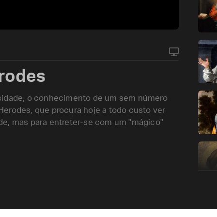
erodes
osidade, o conhecimento de um sem número
i Herodes, que procura hoje a todo custo ver
de, mas para entreter-se com um "mágico"