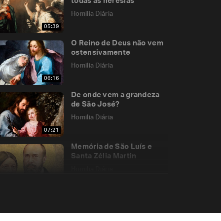
todas as heresias
Homilia Diária
05:39
O Reino de Deus não vem
ostensivamente
Homilia Diária
06:16
De onde vem a grandeza
de São José?
Homilia Diária
07:21
Memória de São Luís e
Santa Zélia Martin
Homilia Diária
06:12
Os renascidos pelo
Espírito