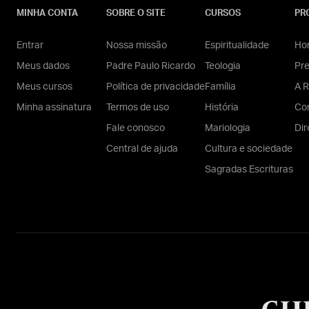
MINHA CONTA
SOBRE O SITE
CURSOS
PR
Entrar
Nossa missão
Espiritualidade
Hom
Meus dados
Padre Paulo Ricardo
Teologia
Pr
Meus cursos
Política de privacidade
Família
A R
Minha assinatura
Termos de uso
História
Con
Fale conosco
Mariologia
Dir
Central de ajuda
Cultura e sociedade
Sagradas Escrituras