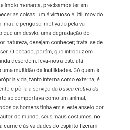
te ímpio monarca, precisamos ter em
er as coisas: um é virtuoso e útil, movido
o, mau e perigoso, motivado pela vã
do que um desvio, uma degradação do
or natureza, desejam conhecer; trata-se de
 ser. O pecado, porém, que introduz em
unda desordem, leva-nos a este afã
 uma multidão de inutilidades. Só quem é
rópria vida, tanto interna como externa, é
nto e pô-la a serviço da
busca efetiva da
corte se comportava como um animal,
odos os homens tinha em si este anseio por
o autor do mundo; seus maus costumes, no
da carne e às vaidades do espírito fizeram