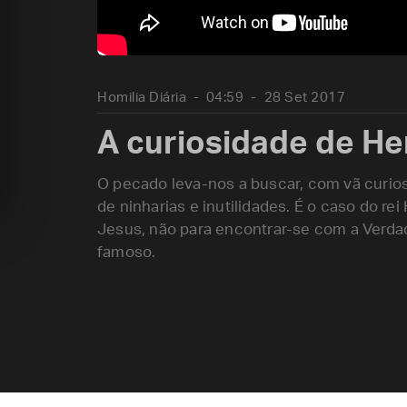
Homilia Diária
04:59
28 Set 2017
A curiosidade de H
O pecado leva-nos a buscar, com vã curi
de ninharias e inutilidades. É o caso do re
Jesus, não para encontrar-se com a Verda
famoso.