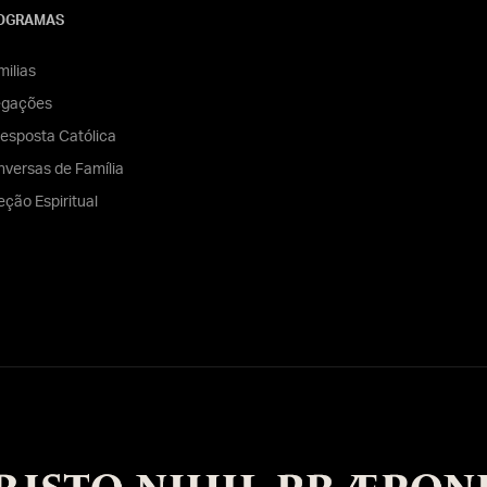
OGRAMAS
ilias
egações
esposta Católica
versas de Família
eção Espiritual