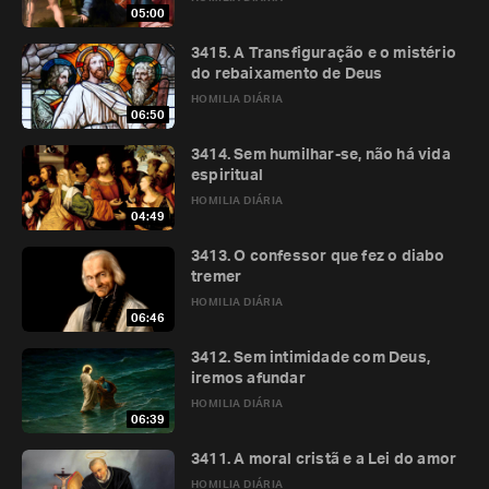
05:00
3415. A Transfiguração e o mistério
do rebaixamento de Deus
HOMILIA DIÁRIA
06:50
3414. Sem humilhar-se, não há vida
espiritual
HOMILIA DIÁRIA
04:49
3413. O confessor que fez o diabo
tremer
HOMILIA DIÁRIA
06:46
3412. Sem intimidade com Deus,
iremos afundar
HOMILIA DIÁRIA
06:39
3411. A moral cristã e a Lei do amor
HOMILIA DIÁRIA