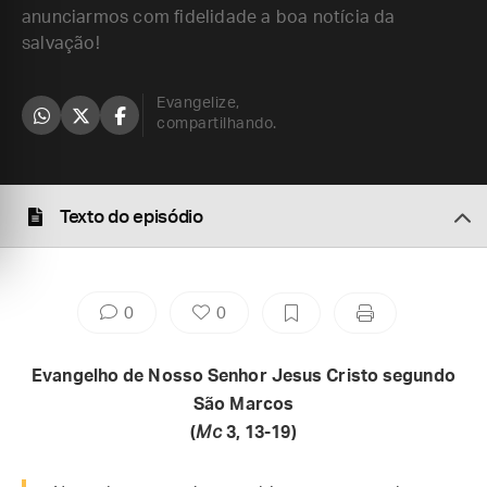
anunciarmos com fidelidade a boa notícia da
salvação!
Evangelize,
compartilhando.
Texto do episódio
0
0
Evangelho de Nosso Senhor Jesus Cristo segundo
São Marcos
(
Mc
3, 13-19)