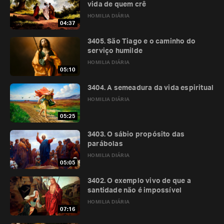
vida de quem crê
HOMILIA DIÁRIA
04:37
3405. São Tiago e o caminho do
serviço humilde
HOMILIA DIÁRIA
05:10
3404. A semeadura da vida espiritual
HOMILIA DIÁRIA
05:25
3403. O sábio propósito das
parábolas
HOMILIA DIÁRIA
05:05
3402. O exemplo vivo de que a
santidade não é impossível
HOMILIA DIÁRIA
07:16