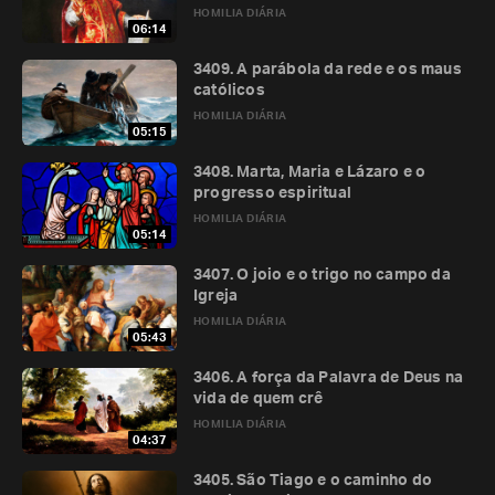
HOMILIA DIÁRIA
06:14
3409. A parábola da rede e os maus
católicos
HOMILIA DIÁRIA
05:15
3408. Marta, Maria e Lázaro e o
progresso espiritual
HOMILIA DIÁRIA
05:14
3407. O joio e o trigo no campo da
Igreja
HOMILIA DIÁRIA
05:43
3406. A força da Palavra de Deus na
vida de quem crê
HOMILIA DIÁRIA
04:37
3405. São Tiago e o caminho do