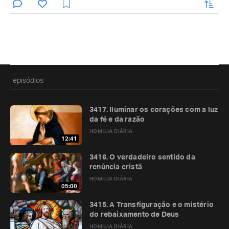
enviar
episódios
3417. Iluminar os corações com a luz
da fé e da razão
HOMILIA DIÁRIA
12:41
3416. O verdadeiro sentido da
renúncia cristã
HOMILIA DIÁRIA
05:00
3415. A Transfiguração e o mistério
do rebaixamento de Deus
HOMILIA DIÁRIA