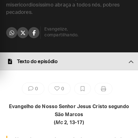
misericordiosíssimo abraça a todos nós, pobres
pecadores.
Evangelize,
compartilhando.
Texto do episódio
0
0
Evangelho de Nosso Senhor Jesus Cristo segundo
São Marcos
(
Mc
2, 13-17)