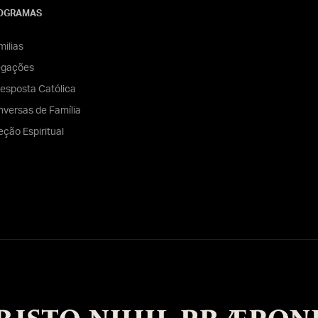
OGRAMAS
ilias
egações
esposta Católica
versas de Família
eção Espiritual