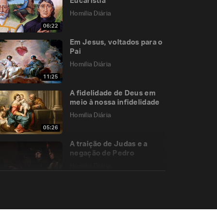
Eucaristia
Homilia Diária
06:22
Em Jesus, voltados para o
Pai
Homilia Diária
11:25
A fidelidade de Deus em
meio à nossa infidelidade
Homilia Diária
05:26
A traição de Judas e a
negação de Pedro
Homilia Diária
05:32
Como viver o desapego?
Homilia Diária