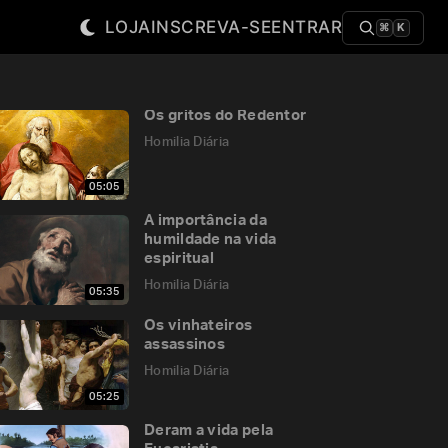
LOJA
INSCREVA-SE
ENTRAR
⌘
K
Os gritos do Redentor
Homilia Diária
05:05
A importância da
humildade na vida
espiritual
Homilia Diária
05:35
Os vinhateiros
assassinos
Homilia Diária
05:25
Deram a vida pela