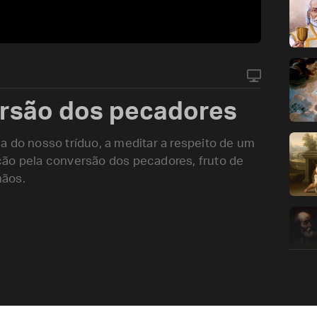
ersão dos pecadores
a do nosso tríduo, a meditar a respeito de um
ção pela conversão dos pecadores, fruto de
mãos.