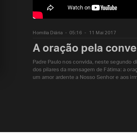
Homilia Diária
05:16
11 Mai 2017
A oração pela conv
Padre Paulo nos convida, neste segundo di
dos pilares da mensagem de Fátima: a ora
um amor ardente a Nosso Senhor e aos ir