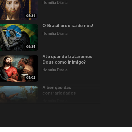
Homilia Diária
05:34
O Brasil precisa de nós!
Homilia Diária
09:35
Até quando trataremos
Deus como inimigo?
Homilia Diária
05:02
A bênção das
contrariedades
Homilia Diária
05:44
O toque de Cristo pelos
sacramentos