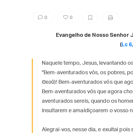
0
0
Evangelho de Nosso Senhor J
(
Lc 6
Naquele tempo, Jesus, levantando os 
"Bem-aventurados vós, os pobres, po
Θεοῦ)! Bem-aventurados vós que agor
Bem-aventurados vós que agora chora
aventurados sereis, quando os homen
insultarem e amaldiçoarem o vosso 
Alegrai-vos, nesse dia, e exultai po