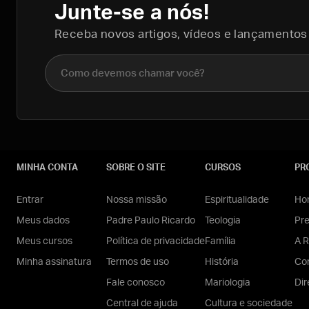
Junte-se a nós!
Receba novos artigos, vídeos e lançamentos
Nome completo
MINHA CONTA
SOBRE O SITE
CURSOS
PR
Entrar
Nossa missão
Espiritualidade
Hom
Meus dados
Padre Paulo Ricardo
Teologia
Pr
Meus cursos
Política de privacidade
Família
A R
Minha assinatura
Termos de uso
História
Con
Fale conosco
Mariologia
Dir
Central de ajuda
Cultura e sociedade