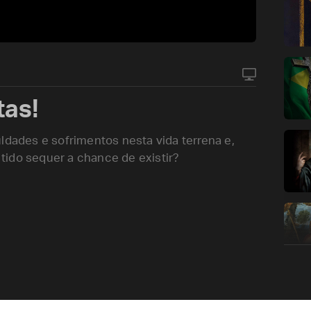
tas!
ldades e sofrimentos nesta vida terrena e,
r tido sequer a chance de existir?