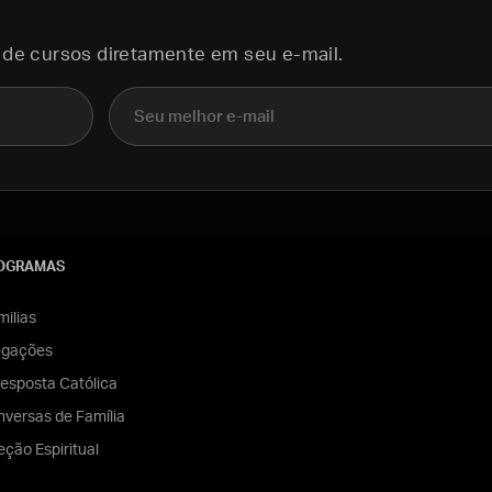
 de cursos diretamente em seu e-mail.
E-mail
OGRAMAS
ilias
egações
esposta Católica
versas de Família
eção Espiritual