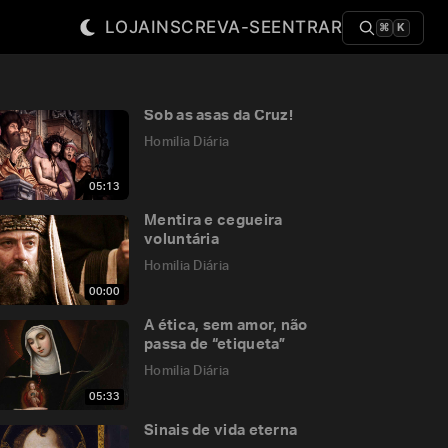
LOJA
INSCREVA-SE
ENTRAR
⌘
K
Sob as asas da Cruz!
Homilia Diária
05:13
Mentira e cegueira
voluntária
Homilia Diária
00:00
A ética, sem amor, não
passa de “etiqueta”
Homilia Diária
05:33
Sinais de vida eterna