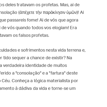
s deles tratavam os profetas. Mas, ai de
onsolação (ἀπέχετε τὴν παράκλησιν ὑμῶν)! Ai
que passareis fome! Ai de vós que agora
 Ai de vós quando todos vos elogiam! Era
tavam os falsos profetas.
culdades e sofrimentos nesta vida terrena e,
er tido sequer a chance de existir? Na
a verdadeira identidade de muitos
rido a "consolação" e a "fartura" deste
 Céu. Conheça a lógica materialista por
samento à dádiva da vida e torne-se um