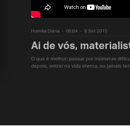
Homilia Diária
06:04
8 Set 2015
Ai de vós, materialis
O que é melhor: passar por inúmeras dificu
depois, entrar na vida eterna, ou jamais te