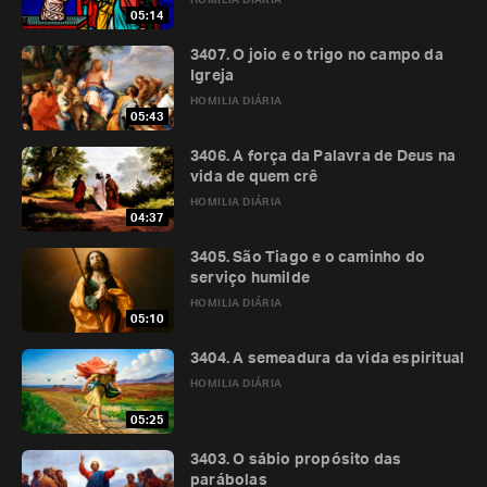
HOMILIA DIÁRIA
05:14
3407. O joio e o trigo no campo da
Igreja
HOMILIA DIÁRIA
05:43
3406. A força da Palavra de Deus na
vida de quem crê
HOMILIA DIÁRIA
04:37
3405. São Tiago e o caminho do
serviço humilde
HOMILIA DIÁRIA
05:10
3404. A semeadura da vida espiritual
HOMILIA DIÁRIA
05:25
3403. O sábio propósito das
parábolas