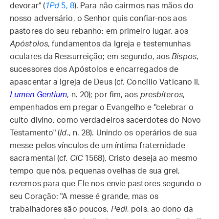
devorar" (
1Pd
5, 8
). Para não cairmos nas mãos do
nosso adversário, o Senhor quis confiar-nos aos
pastores do seu rebanho: em primeiro lugar, aos
Apóstolos
, fundamentos da Igreja e testemunhas
oculares da Ressurreição; em segundo, aos
Bispos
,
sucessores dos Apóstolos e encarregados de
apascentar a Igreja de Deus (cf. Concílio Vaticano II,
Lumen Gentium
, n. 20); por fim, aos
presbíteros
,
empenhados em pregar o Evangelho e "celebrar o
culto divino, como verdadeiros sacerdotes do Novo
Testamento" (
Id
., n. 28). Unindo os operários de sua
messe pelos vínculos de um íntima fraternidade
sacramental (cf.
CIC
1568), Cristo deseja ao mesmo
tempo que nós, pequenas ovelhas de sua grei,
rezemos para que Ele nos envie pastores segundo o
seu Coração: "A messe é grande, mas os
trabalhadores são poucos.
Pedi
, pois, ao dono da