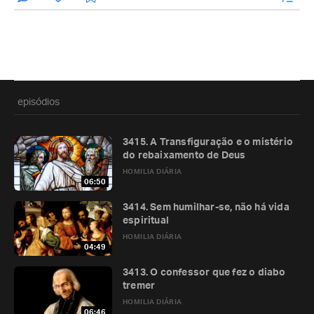
episódios
3415. A Transfiguração e o mistério
do rebaixamento de Deus
HOMILIA DIÁRIA
06:50
3414. Sem humilhar-se, não há vida
espiritual
HOMILIA DIÁRIA
04:49
3413. O confessor que fez o diabo
tremer
HOMILIA DIÁRIA
06:46