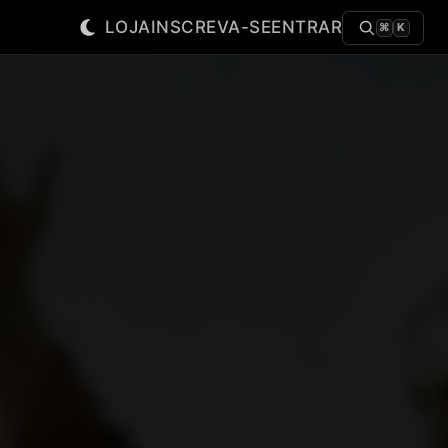
LOJA
INSCREVA-SE
ENTRAR
⌘
K