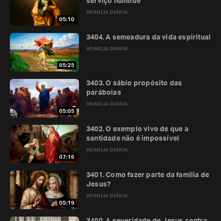
serviço humilde
HOMILIA DIÁRIA
05:10
3404. A semeadura da vida espiritual
HOMILIA DIÁRIA
05:25
3403. O sábio propósito das
parábolas
HOMILIA DIÁRIA
05:05
3402. O exemplo vivo de que a
santidade não é impossível
HOMILIA DIÁRIA
07:16
3401. Como fazer parte da família de
Jesus?
HOMILIA DIÁRIA
05:19