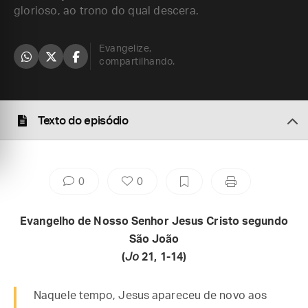
glorioso, ao trono do qual descera.
Evangelize,
compartilhando.
Texto do episódio
0
0
Evangelho de Nosso Senhor Jesus Cristo segundo
São João
(
Jo
21, 1-14)
Naquele tempo, Jesus apareceu de novo aos