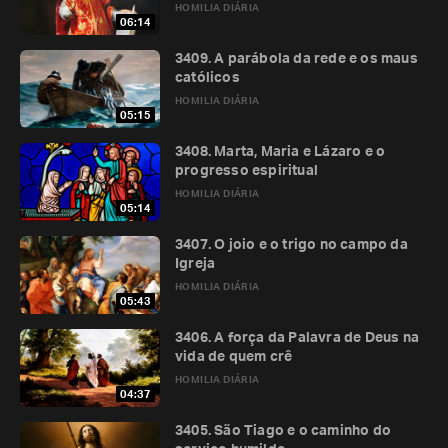
HOMILIA DIÁRIA
06:14
3409. A parábola da rede e os maus
católicos
HOMILIA DIÁRIA
05:15
3408. Marta, Maria e Lázaro e o
progresso espiritual
HOMILIA DIÁRIA
05:14
3407. O joio e o trigo no campo da
Igreja
HOMILIA DIÁRIA
05:43
3406. A força da Palavra de Deus na
vida de quem crê
HOMILIA DIÁRIA
04:37
3405. São Tiago e o caminho do