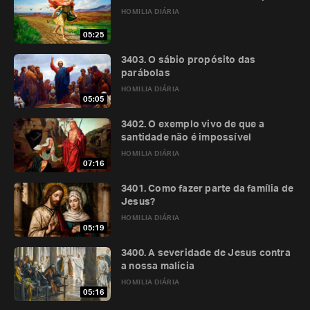
HOMILIA DIÁRIA
05:25
3403. O sábio propósito das
parábolas
HOMILIA DIÁRIA
05:05
3402. O exemplo vivo de que a
santidade não é impossível
HOMILIA DIÁRIA
07:16
3401. Como fazer parte da família de
Jesus?
HOMILIA DIÁRIA
05:19
3400. A severidade de Jesus contra
a nossa malícia
HOMILIA DIÁRIA
05:16