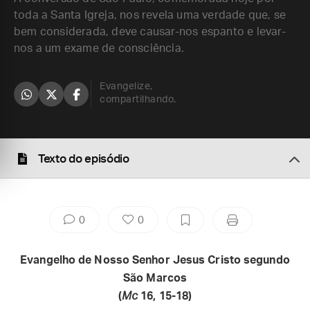
toda a Santa Igreja, nos revela uma verdade que, se
bem considerada, deve causar-nos espanto e levar-
nos a um exame de consciência.
Evangelize,
compartilhando.
Texto do episódio
0
0
Evangelho de Nosso Senhor Jesus Cristo segundo
São Marcos
(
Mc
16, 15-18)