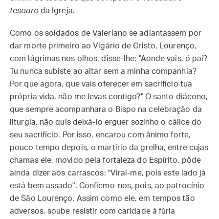
tesouro
da Igreja.
Como os soldados de Valeriano se adiantassem por
dar morte primeiro ao Vigário de Cristo, Lourenço,
com lágrimas nos olhos, disse-lhe: "Aonde vais, ó pai?
Tu nunca subiste ao altar sem a minha companhia?
Por que agora, que vais oferecer em sacrifício tua
própria vida, não me levas contigo?" O santo diácono,
que sempre acompanhara o Bispo na celebração da
liturgia, não quis deixá-lo erguer sozinho o cálice do
seu sacrifício. Por isso, encarou com ânimo forte,
pouco tempo depois, o martírio da grelha, entre cujas
chamas ele, movido pela fortaleza do Espírito, pôde
ainda dizer aos carrascos: "Virai-me, pois este lado já
está bem assado". Confiemo-nos, pois, ao patrocínio
de São Lourenço. Assim como ele, em tempos tão
adversos, soube resistir com caridade à fúria