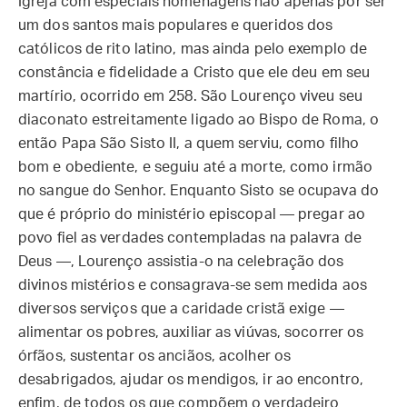
Igreja com especiais homenagens não apenas por ser
um dos santos mais populares e queridos dos
católicos de rito latino, mas ainda pelo exemplo de
constância e fidelidade a Cristo que ele deu em seu
martírio, ocorrido em 258. São Lourenço viveu seu
diaconato estreitamente ligado ao Bispo de Roma, o
então Papa São Sisto II, a quem serviu, como filho
bom e obediente, e seguiu até a morte, como irmão
no sangue do Senhor. Enquanto Sisto se ocupava do
que é próprio do ministério episcopal — pregar ao
povo fiel as verdades contempladas na palavra de
Deus —, Lourenço assistia-o na celebração dos
divinos mistérios e consagrava-se sem medida aos
diversos serviços que a caridade cristã exige —
alimentar os pobres, auxiliar as viúvas, socorrer os
órfãos, sustentar os anciãos, acolher os
desabrigados, ajudar os mendigos, ir ao encontro,
enfim, de todos os que compõem o verdadeiro