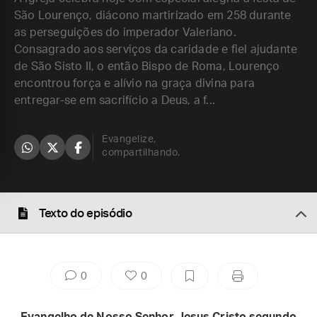
São Lourenço, diácono martirizado em 258 durante
as perseguições do imperador Valeriano.
Consagrado aos serviços da caridade e fiel ajudante
de São Sisto II, o então Bispo de Roma, Lourenço
encontrou força e alívio na graça divina para
entregar-se em sacrifício a Deus, a f...
Evangelize,
compartilhando.
Texto do episódio
0
0