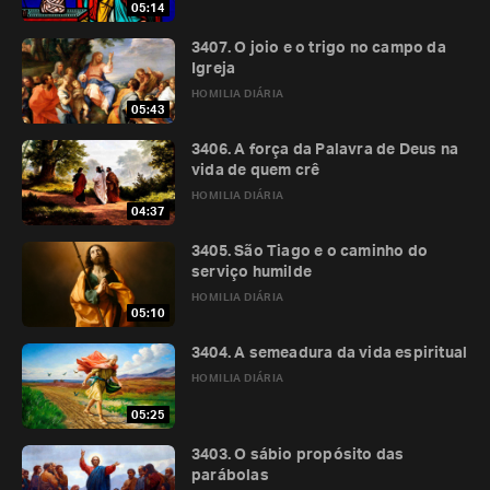
05:14
3407. O joio e o trigo no campo da
Igreja
HOMILIA DIÁRIA
05:43
3406. A força da Palavra de Deus na
vida de quem crê
HOMILIA DIÁRIA
04:37
3405. São Tiago e o caminho do
serviço humilde
HOMILIA DIÁRIA
05:10
3404. A semeadura da vida espiritual
HOMILIA DIÁRIA
05:25
3403. O sábio propósito das
parábolas