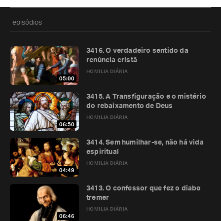
episódios
3416. O verdadeiro sentido da
renúncia cristã
HOMILIA DIÁRIA
05:00
3415. A Transfiguração e o mistério
do rebaixamento de Deus
HOMILIA DIÁRIA
06:50
3414. Sem humilhar-se, não há vida
espiritual
HOMILIA DIÁRIA
04:49
3413. O confessor que fez o diabo
tremer
HOMILIA DIÁRIA
06:46