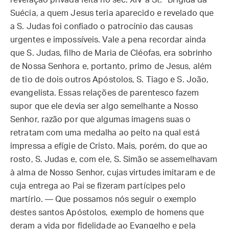
revelação privada feita no séc. XIV a St.ª Brígida da
Suécia, a quem Jesus teria aparecido e revelado que
a S. Judas foi confiado o patrocínio das causas
urgentes e impossíveis. Vale a pena recordar ainda
que S. Judas, filho de Maria de Cléofas, era sobrinho
de Nossa Senhora e, portanto, primo de Jesus, além
de tio de dois outros Apóstolos, S. Tiago e S. João,
evangelista. Essas relações de parentesco fazem
supor que ele devia ser algo semelhante a Nosso
Senhor, razão por que algumas imagens suas o
retratam com uma medalha ao peito na qual está
impressa a efígie de Cristo. Mais, porém, do que ao
rosto, S. Judas e, com ele, S. Simão se assemelhavam
à alma de Nosso Senhor, cujas virtudes imitaram e de
cuja entrega ao Pai se fizeram partícipes pelo
martírio. — Que possamos nós seguir o exemplo
destes santos Apóstolos, exemplo de homens que
deram a vida por fidelidade ao Evangelho e pela