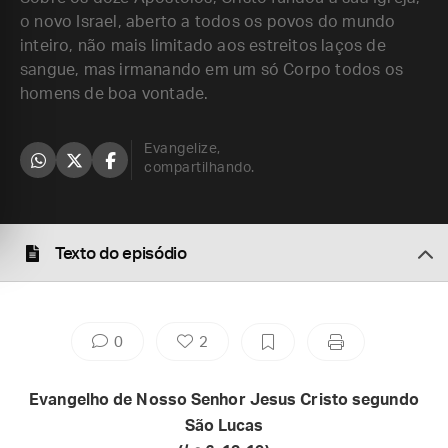
o novo Israel, aberto a todos os povos do mundo
inteiro, não mais limitado aos estreitos laços de
sangue, mas irmanando em um só Corpo todos os
homens de boa vontade.
Evangelize,
compartilhando.
Texto do episódio
0
2
Evangelho de Nosso Senhor Jesus Cristo segundo
São Lucas