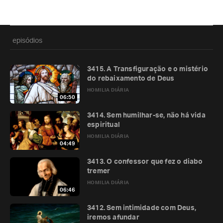
episódios
3415. A Transfiguração e o mistério
do rebaixamento de Deus
HOMILIA DIÁRIA
06:50
3414. Sem humilhar-se, não há vida
espiritual
HOMILIA DIÁRIA
04:49
3413. O confessor que fez o diabo
tremer
HOMILIA DIÁRIA
06:46
3412. Sem intimidade com Deus,
iremos afundar