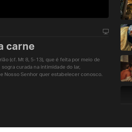
a carne
o (cf. Mt 8, 5-13), que é feita por meio de
 sogra curada na intimidade do lar,
que Nosso Senhor quer estabelecer conosco.