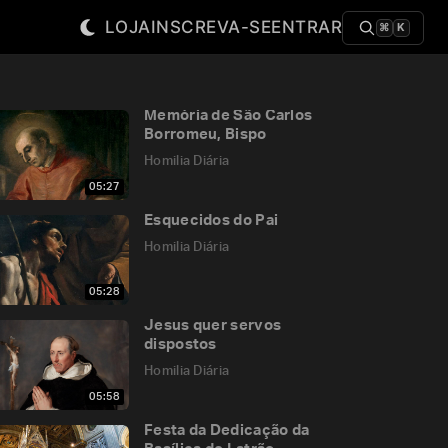
LOJA
INSCREVA-SE
ENTRAR
⌘
K
Memória de São Carlos
Borromeu, Bispo
Homilia Diária
05:27
Esquecidos do Pai
Homilia Diária
05:28
Jesus quer servos
dispostos
Homilia Diária
05:58
Festa da Dedicação da