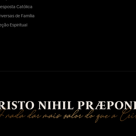
esposta Católica
versas de Família
eção Espiritual