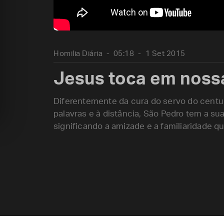
Homilia Diária
05:18
1 Set 2015
Jesus toca em noss
Diferentemente da cura do servo do centuriã
palavras e à distância, São Pedro tem a sua
significando a amizade e a familiaridade 