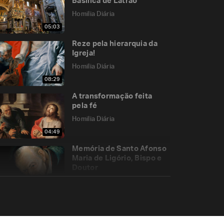
Basílica de Latrão
Homilia Diária
05:03
Reze pela hierarquia da
Igreja!
Homilia Diária
08:29
A transformação feita
pela fé
Homilia Diária
04:49
Memória de Santo Afonso
Maria de Ligório, Bispo e
Doutor
Homilia Diária
06:53
Quem se eleva será
humilhado!