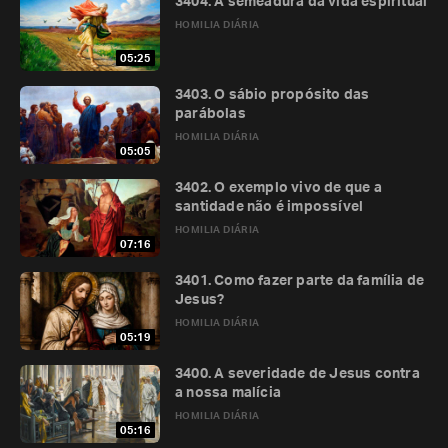
3404. A semeadura da vida espiritual
HOMILIA DIÁRIA
05:25
3403. O sábio propósito das
parábolas
HOMILIA DIÁRIA
05:05
3402. O exemplo vivo de que a
santidade não é impossível
HOMILIA DIÁRIA
07:16
3401. Como fazer parte da família de
Jesus?
HOMILIA DIÁRIA
05:19
3400. A severidade de Jesus contra
a nossa malícia
HOMILIA DIÁRIA
05:16