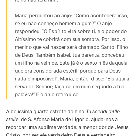
reino não terá fim”.
Maria perguntou ao anjo: “Como acontecerá isso,
se eu não conheço homem algum?” O anjo
respondeu: “O Espírito virá sobre ti, e o poder do
Altíssimo te cobrirá com sua sombra. Por isso, o
menino que vai nascer será chamado Santo, Filho
de Deus. Também Isabel, tua parenta, concebeu
um filho na velhice. Este já é o sexto mês daquela
que era considerada estéril, porque para Deus
nada é impossível”. Maria, então, disse: “Eis aqui a
serva do Senhor; faça-se em mim segundo a tua
palavra!” E o anjo retirou-se.
A belíssima quarta estrofe do hino
Tu scendi dalle
stell
e, de S. Afonso Maria de Ligório, ajuda-nos a
recordar uma sublime verdade: a menor dor de Jesus
Cristo, por ser ele verdadeiro Deus e verdadeiro