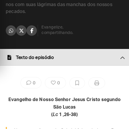
nos com suas lágrimas das manchas dos nossos
pecados.
Evangelize,
compartilhando.
Texto do episódio
0
0
Evangelho de Nosso Senhor Jesus Cristo segundo
São Lucas
(
Lc
1 ,26-38)