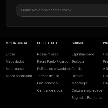
Nome completo
MINHA CONTA
SOBRE O SITE
CURSOS
PR
Entrar
Nossa missão
Espiritualidade
Hom
Meus dados
Padre Paulo Ricardo
Teologia
Pr
Meus cursos
Política de privacidade
Família
A R
Minha assinatura
Termos de uso
História
Con
Fale conosco
Mariologia
Dir
Central de ajuda
Cultura e sociedade
Sagradas Escrituras