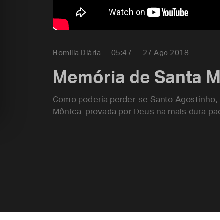
Homilia Diária
05:47
27 Ago 2018
Memória de Santa M
Como poderia perder-se Santo Agostinho, f
Mônica, provada por Deus na mais dura pa