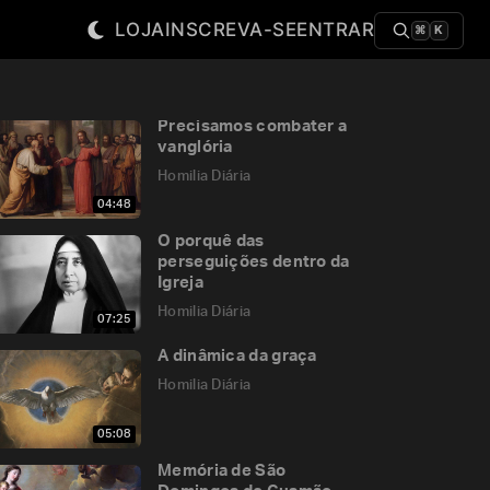
LOJA
INSCREVA-SE
ENTRAR
⌘
K
Precisamos combater a
vanglória
Homilia Diária
04:48
O porquê das
perseguições dentro da
Igreja
Homilia Diária
07:25
A dinâmica da graça
Homilia Diária
05:08
Memória de São