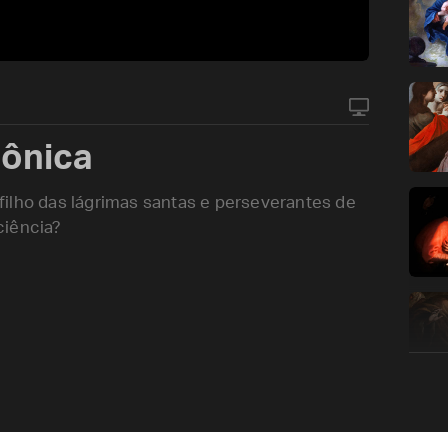
ônica
ilho das lágrimas santas e perseverantes de
ciência?