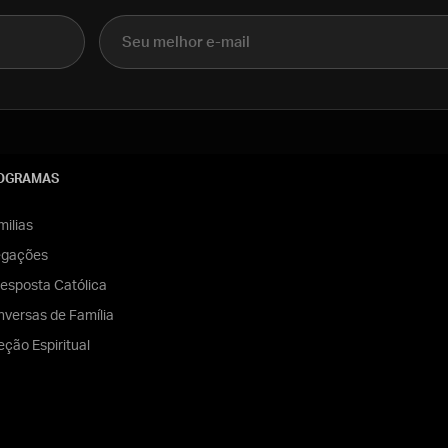
E-mail
OGRAMAS
ilias
egações
esposta Católica
versas de Família
eção Espiritual