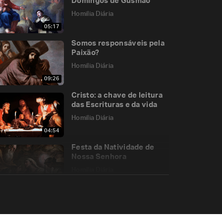
Domingos de Gusmão
Homilia Diária
05:17
Somos responsáveis pela
Paixão?
Homilia Diária
09:26
Cristo: a chave de leitura
das Escrituras e da vida
Homilia Diária
04:54
Festa da Natividade de
Nossa Senhora
Homilia Diária
09:59
De que forma o Reino de
Deus está “dentro de
nós”?