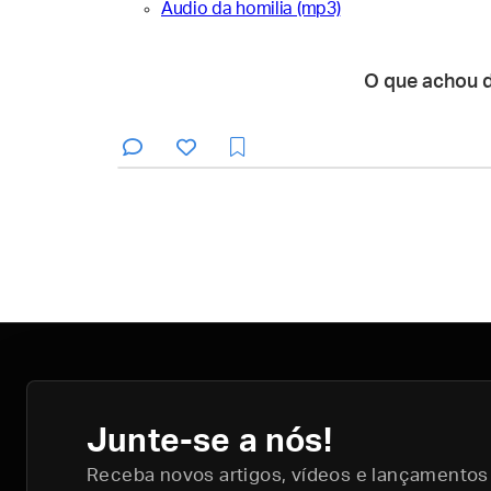
Áudio da homilia (mp3)
O que achou 
Junte-se a nós!
Receba novos artigos, vídeos e lançamentos