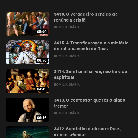
3416. O verdadeiro sentido da
renúncia cristã
HOMILIA DIÁRIA
05:00
3415. A Transfiguração e o mistério
do rebaixamento de Deus
HOMILIA DIÁRIA
06:50
3414. Sem humilhar-se, não há vida
espiritual
HOMILIA DIÁRIA
04:49
3413. O confessor que fez o diabo
tremer
HOMILIA DIÁRIA
06:46
3412. Sem intimidade com Deus,
iremos afundar