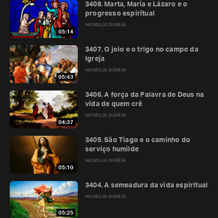
3408. Marta, Maria e Lázaro e o
progresso espiritual
HOMILIA DIÁRIA
05:14
3407. O joio e o trigo no campo da
Igreja
HOMILIA DIÁRIA
05:43
3406. A força da Palavra de Deus na
vida de quem crê
HOMILIA DIÁRIA
04:37
3405. São Tiago e o caminho do
serviço humilde
HOMILIA DIÁRIA
05:10
3404. A semeadura da vida espiritual
HOMILIA DIÁRIA
05:25