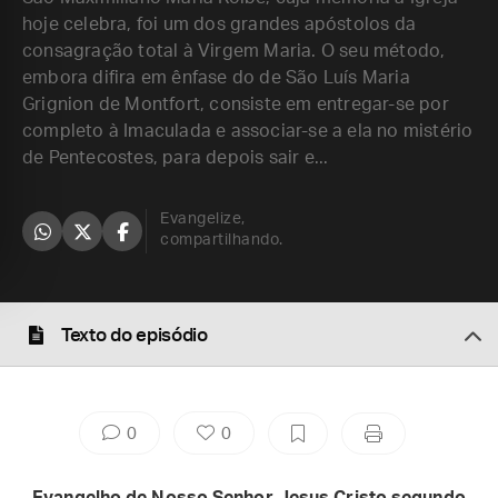
hoje celebra, foi um dos grandes apóstolos da
consagração total à Virgem Maria. O seu método,
embora difira em ênfase do de São Luís Maria
Grignion de Montfort, consiste em entregar-se por
completo à Imaculada e associar-se a ela no mistério
de Pentecostes, para depois sair e...
Evangelize,
compartilhando.
Texto do episódio
0
0