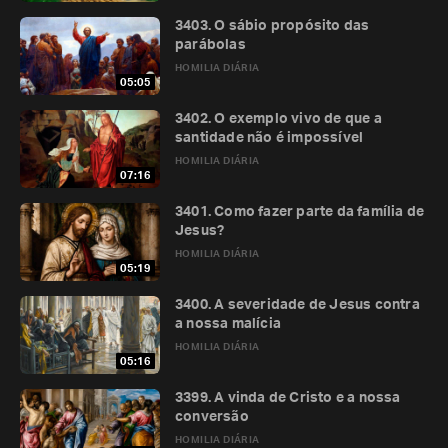
3403. O sábio propósito das
parábolas
HOMILIA DIÁRIA
05:05
3402. O exemplo vivo de que a
santidade não é impossível
HOMILIA DIÁRIA
07:16
3401. Como fazer parte da família de
Jesus?
HOMILIA DIÁRIA
05:19
3400. A severidade de Jesus contra
a nossa malícia
HOMILIA DIÁRIA
05:16
3399. A vinda de Cristo e a nossa
conversão
HOMILIA DIÁRIA