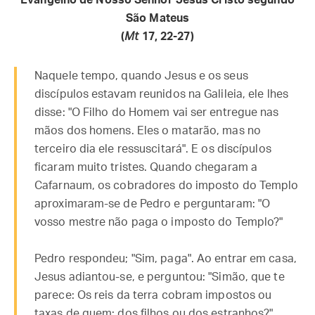
Evangelho de Nosso Senhor Jesus Cristo segundo
São Mateus
(
Mt
17, 22-27)
Naquele tempo, quando Jesus e os seus
discípulos estavam reunidos na Galileia, ele lhes
disse: "O Filho do Homem vai ser entregue nas
mãos dos homens. Eles o matarão, mas no
terceiro dia ele ressuscitará". E os discípulos
ficaram muito tristes. Quando chegaram a
Cafarnaum, os cobradores do imposto do Templo
aproximaram-se de Pedro e perguntaram: "O
vosso mestre não paga o imposto do Templo?"
Pedro respondeu; "Sim, paga". Ao entrar em casa,
Jesus adiantou-se, e perguntou: "Simão, que te
parece: Os reis da terra cobram impostos ou
taxas de quem: dos filhos ou dos estranhos?"