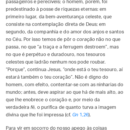
passageiros e perecíveis; o homem, porém, foi
predestinado à posse de riquezas eternas: em
primeiro lugar, da bem-aventurança celeste, que
consiste na contemplação direta de Deus; em
segundo, da companhia e do amor dos anjos e santos
no Céu. Por isso temos de pôr o
coração
não no que
passa, no que “a traça e a ferrugem destroem”, mas
no que é perpétuo e duradouro, nos tesouros
celestes que ladrão nenhum nos pode roubar.
“Porque”, continua Jesus, “onde está o teu tesouro, aí
estará também o teu coração”. Não é digno do
homem, com efeito, contentar-se com as ninharias do
mundo; antes, deve aspirar ao que há de mais alto, ao
que lhe enobrece o coração e, por meio da
verdadeira
fé
, o purifica de quanto turva a imagem
divina que lhe foi impressa (cf.
Gn
1,26
).
Para vir em socorro do nosso apego às coisas