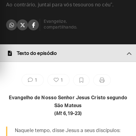
Ao contrário, juntai para vós tesouros no céu”.
Evangelize,
compartilhando.
Texto do episódio
1
1
Evangelho de Nosso Senhor Jesus Cristo segundo
São Mateus
(
Mt
6,19-23)
Naquele tempo, disse Jesus a seus discípulos: