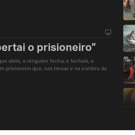
ertai o prisioneiro”
que abris, e ninguém fecha; e fechais, e
m prisioneiro que, nas trevas e na sombra da