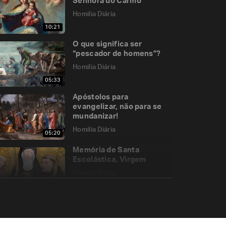
Senhora do Carmo
Homilia Diária
10:21
O que significa ser
“pescador de homens”?
Homilia Diária
05:33
Apóstolos para
evangelizar, não para se
mundanizar!
Homilia Diária
05:20
Memória de Santa
Escolástica, Virgem
Homilia Diária
05:47
Ai dos que praticam
escândalo!