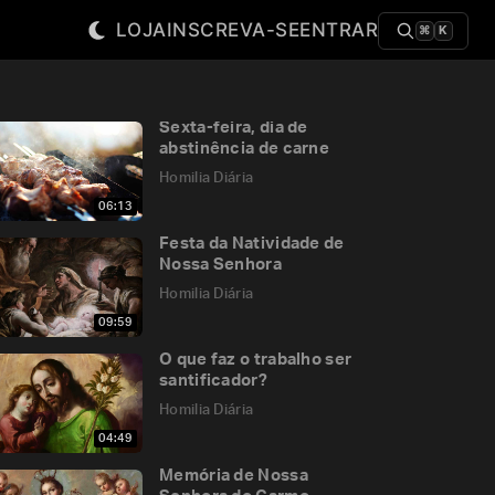
LOJA
INSCREVA-SE
ENTRAR
⌘
K
Sexta-feira, dia de
abstinência de carne
Homilia Diária
06:13
Festa da Natividade de
Nossa Senhora
Homilia Diária
09:59
O que faz o trabalho ser
santificador?
Homilia Diária
04:49
Memória de Nossa