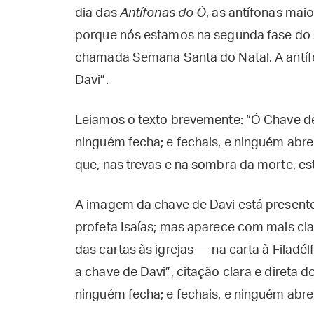
dia das
Antífonas do Ó
, as antífonas ma
porque nós estamos na segunda fase do Ad
chamada Semana Santa do Natal. A antífo
Davi”.
Leiamos o texto brevemente: “Ó Chave de D
ninguém fecha; e fechais, e ninguém abre.
que, nas trevas e na sombra da morte, es
A imagem da chave de Davi está presente 
profeta Isaías; mas aparece com mais cla
das cartas às igrejas — na carta à Filadé
a chave de Davi”, citação clara e direta d
ninguém fecha; e fechais, e ninguém abre