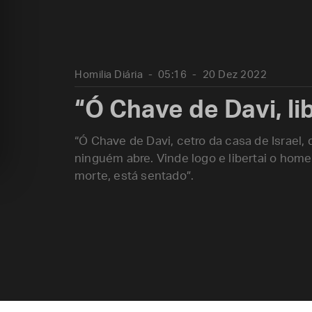
Homilia Diária
05:16
20 Dez 2022
“Ó Chave de Davi, lib
“Ó Chave de Davi, cetro da casa de Israel, 
ninguém abre. Vinde logo e libertai o home
morte, está sentado”.