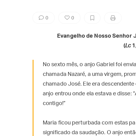
0
0
Evangelho de Nosso Senhor J
(
Lc
1
No sexto mês, o anjo Gabriel foi envi
chamada Nazaré, a uma virgem, pr
chamado José. Ele era descendente 
anjo entrou onde ela estava e disse: 
contigo!”
Maria ficou perturbada com estas pa
significado da saudação. O anjo entã