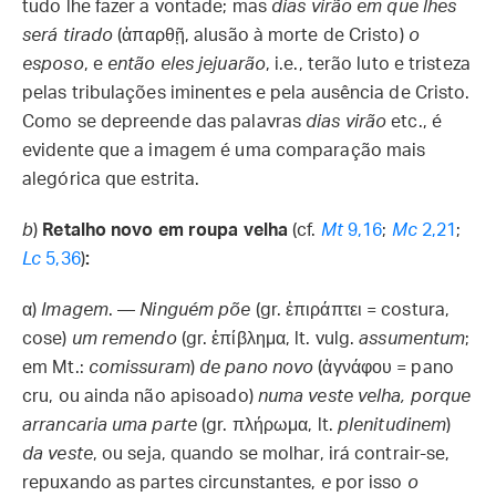
tudo lhe fazer a vontade; mas
dias virão em que lhes
será tirado
(ἀπαρθῇ, alusão à morte de Cristo)
o
esposo
, e
então eles jejuarão
, i.e., terão luto e tristeza
pelas tribulações iminentes e pela ausência de Cristo.
Como se depreende das palavras
dias virão
etc., é
evidente que a imagem é uma comparação mais
alegórica que estrita.
b
)
Retalho novo em roupa velha
(cf.
Mt
9,16
;
Mc
2,21
;
Lc
5,36
)
:
α)
Imagem
. —
Ninguém põe
(gr. ἐπιράπτει = costura,
cose)
um remendo
(gr. ἐπίβλημα, lt. vulg.
assumentum
;
em Mt.:
comissuram
)
de pano novo
(ἀγνάφου = pano
cru, ou ainda não apisoado)
numa veste velha, porque
arrancaria uma parte
(gr. πλήρωμα, lt.
plenitudinem
)
da veste
, ou seja, quando se molhar, irá contrair-se,
repuxando as partes circunstantes,
e
por isso
o