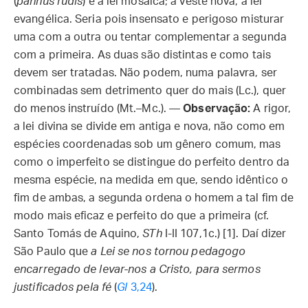
(
pannus rudis
) é a lei mosaica; a veste nova, a lei
evangélica. Seria pois insensato e perigoso misturar
uma com a outra ou tentar complementar a segunda
com a primeira. As duas são distintas e como tais
devem ser tratadas. Não podem, numa palavra, ser
combinadas sem detrimento quer do mais (Lc.), quer
do menos instruído (Mt.–Mc.). —
Observação:
A rigor,
a lei divina se divide em antiga e nova, não como em
espécies coordenadas sob um gênero comum, mas
como o imperfeito se distingue do perfeito dentro da
mesma espécie, na medida em que, sendo idêntico o
fim de ambas, a segunda ordena o homem a tal fim de
modo mais eficaz e perfeito do que a primeira (cf.
Santo Tomás de Aquino,
STh
I-II 107,1c.) [1]. Daí dizer
São Paulo que
a Lei se nos tornou pedagogo
encarregado de levar-nos a Cristo, para sermos
justificados pela fé
(
Gl
3,24
).