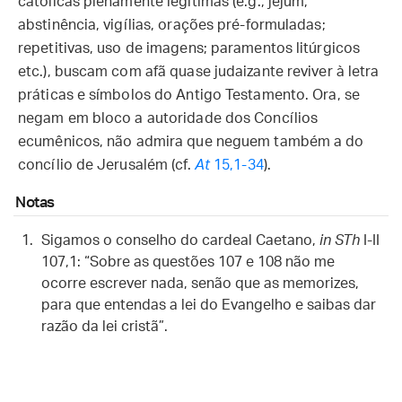
católicas plenamente legítimas (e.g., jejum,
abstinência, vigílias, orações pré-formuladas;
repetitivas, uso de imagens; paramentos litúrgicos
etc.), buscam com afã quase judaizante reviver à letra
práticas e símbolos do Antigo Testamento. Ora, se
negam em bloco a autoridade dos Concílios
ecumênicos, não admira que neguem também a do
concílio de Jerusalém (cf.
At
15,1-34
).
Notas
Sigamos o conselho do cardeal Caetano,
in STh
I-II
107,1: “Sobre as questões 107 e 108 não me
ocorre escrever nada, senão que as memorizes,
para que entendas a lei do Evangelho e saibas dar
razão da lei cristã”.