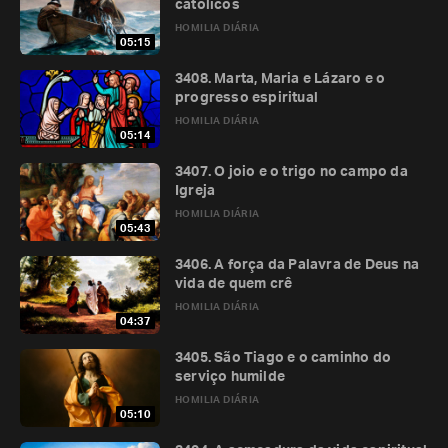
católicos
HOMILIA DIÁRIA
05:15
3408. Marta, Maria e Lázaro e o
progresso espiritual
HOMILIA DIÁRIA
05:14
3407. O joio e o trigo no campo da
Igreja
HOMILIA DIÁRIA
05:43
3406. A força da Palavra de Deus na
vida de quem crê
HOMILIA DIÁRIA
04:37
3405. São Tiago e o caminho do
serviço humilde
HOMILIA DIÁRIA
05:10