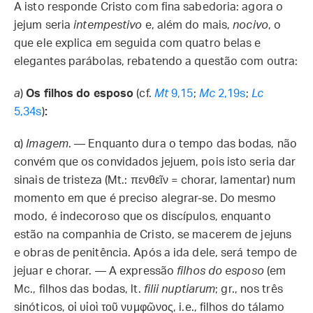
A isto responde Cristo com fina sabedoria: agora o
jejum seria
intempestivo
e, além do mais,
nocivo
, o
que ele explica em seguida com quatro belas e
elegantes parábolas, rebatendo a questão com outra:
a
)
Os filhos do esposo
(cf.
Mt
9,15
;
Mc
2,19s
;
Lc
5,34s
)
:
α)
Imagem
. — Enquanto dura o tempo das bodas, não
convém que os convidados jejuem, pois isto seria dar
sinais de tristeza (Mt.: πενθεῖν = chorar, lamentar) num
momento em que é preciso alegrar-se. Do mesmo
modo, é indecoroso que os discípulos, enquanto
estão na companhia de Cristo, se macerem de jejuns
e obras de penitência. Após a ida dele, será tempo de
jejuar e chorar. — A expressão
filhos do esposo
(em
Mc., filhos das bodas, lt.
filii nuptiarum
; gr., nos três
sinóticos, οἱ υἱοὶ τοῦ νυμφῶνος, i.e., filhos do tálamo