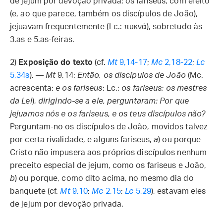
de jejum por devoção privada; os fariseus, com efeito
(e, ao que parece, também os discípulos de João),
jejuavam frequentemente (Lc.: πυκνά), sobretudo às
3.as e 5.as-feiras.
2)
Exposição do texto
(cf.
Mt
9,14-17
;
Mc
2,18-22
;
Lc
5,34s
). —
Mt
9,14:
Então, os discípulos de João
(Mc.
acrescenta:
e os fariseus
; Lc.:
os fariseus; os mestres
da Lei
),
dirigindo-se a ele, perguntaram: Por que
jejuamos nós e os fariseus, e os teus discípulos não?
Perguntam-no os discípulos de João, movidos talvez
por certa rivalidade, e alguns fariseus,
a
) ou porque
Cristo não impusera aos próprios discípulos nenhum
preceito especial de jejum, como os fariseus e João,
b
) ou porque, como dito acima, no mesmo dia do
banquete (cf.
Mt
9,10
;
Mc
2,15
;
Lc
5,29
), estavam eles
de jejum por devoção privada.