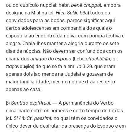
ou do cubículo nupcial; hebr.
benê chuppa
), embora
designe na Mishna (cf.
Hier. Sukk.
53a) todos os
convidados para as bodas, parece significar aqui
certos adolescentes em companhia dos quais o
esposo ia ao encontro da noiva, com pompa festiva e
alegre. Cabia-lhes manter a alegria durante os sete
dias de núpcias. Não devem ser confundidos com os
chamados
amigos do esposo
(hebr.
shoshbînîn
, gr.
παρανυμφίοι) de que se fala em
Jo
3,29, que eram
apenas dois (ao menos na Judeia) e gozavam de
maior familiaridade, mesmo no que dizia respeito
apenas ao casal.
β)
Sentido espiritual
. — A permanência do Verbo
encarnado entre os homens é certo tempo de bodas
(cf.
Sl
44;
Ct
,
passim
), no qual têm os convidados o
único dever de desfrutar da presença do Esposo e em