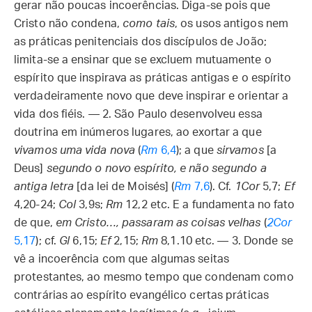
gerar não poucas incoerências. Diga-se pois que
Cristo não condena,
como tais
, os usos antigos nem
as práticas penitenciais dos discípulos de João;
limita-se a ensinar que se excluem mutuamente o
espírito que inspirava as práticas antigas e o espírito
verdadeiramente novo que deve inspirar e orientar a
vida dos fiéis. — 2. São Paulo desenvolveu essa
doutrina em inúmeros lugares, ao exortar a que
vivamos uma vida nova
(
Rm
6,4
); a que
sirvamos
[a
Deus]
segundo o novo espírito, e não segundo a
antiga letra
[da lei de Moisés] (
Rm
7,6
). Cf.
1Cor
5,7;
Ef
4,20-24;
Col
3,9s;
Rm
12,2 etc. E a fundamenta no fato
de que,
em Cristo…, passaram as coisas velhas
(
2Cor
5,17
); cf.
Gl
6,15;
Ef
2,15;
Rm
8,1.10 etc. — 3. Donde se
vê a incoerência com que algumas seitas
protestantes, ao mesmo tempo que condenam como
contrárias ao espírito evangélico certas práticas