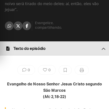
noivo será tirado do meio deles; aí, então, eles vão
jejuar”.
Evangelize,
compartilhando.
Texto do episódio
0
0
Evangelho de Nosso Senhor Jesus Cristo segundo
São Marcos
(
Mc
2,18-22)