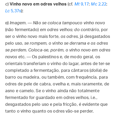
c
)
Vinho novo em odres velhos
(cf.
Mt
9,17
;
Mc
2,22
;
Lc
5,37s
)
:
α)
Imagem
. —
Não se coloca tampouco vinho novo
(não fermentado)
em odres velhos; do contrário,
por
ser o vinho novo mais forte,
os odres
, já desgastados
pelo uso,
se rompem, o vinho se derrama e os odres
se perdem. Coloca-se, porém, o vinho novo em odres
novos
etc. — Os palestinos e, de modo geral, os
orientais transferiam o vinho do lagar, antes de ter-se
completado a fermentação, para cântaros (
dolia
) de
barro ou madeira, ou também, com frequência, para
odres de pele de cabra, ovelha e, mais raramente, de
asno e camelo. Se o vinho ainda não totalmente
fermentado for guardado em odres velhos, i.e.,
desgastados pelo uso e pela fricção, é evidente que
tanto o vinho quanto os odres vão-se perder.