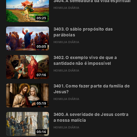
3404. A semeadura da vida espiritual
HOMILIA DIÁRIA
05:25
3403. O sábio propósito das
parábolas
HOMILIA DIÁRIA
05:05
3402. O exemplo vivo de que a
santidade não é impossível
HOMILIA DIÁRIA
07:16
3401. Como fazer parte da família de
Jesus?
HOMILIA DIÁRIA
05:19
3400. A severidade de Jesus contra
a nossa malícia
HOMILIA DIÁRIA
05:16