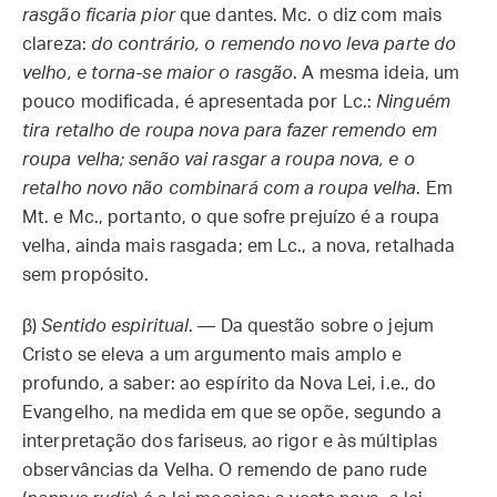
rasgão ficaria pior
que dantes. Mc. o diz com mais
clareza:
do contrário, o remendo novo leva parte do
velho, e torna-se maior o rasgão
. A mesma ideia, um
pouco modificada, é apresentada por Lc.:
Ninguém
tira retalho de roupa nova para fazer remendo em
roupa velha; senão vai rasgar a roupa nova, e o
retalho novo não combinará com a roupa velha
. Em
Mt. e Mc., portanto, o que sofre prejuízo é a roupa
velha, ainda mais rasgada; em Lc., a nova, retalhada
sem propósito.
β)
Sentido espiritual
. — Da questão sobre o jejum
Cristo se eleva a um argumento mais amplo e
profundo, a saber: ao espírito da Nova Lei, i.e., do
Evangelho, na medida em que se opõe, segundo a
interpretação dos fariseus, ao rigor e às múltiplas
observâncias da Velha. O remendo de pano rude