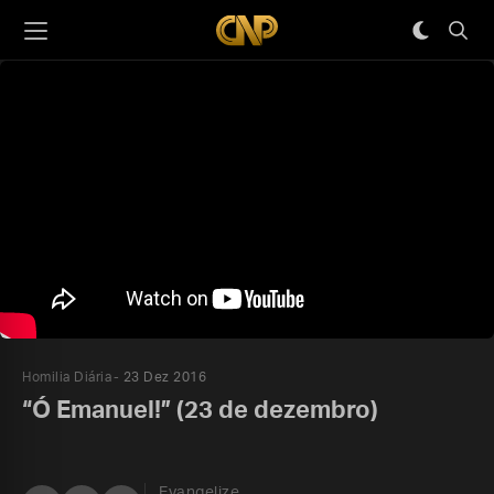
Homilia Diária
23 Dez 2016
“Ó Emanuel!” (23 de dezembro)
Evangelize,