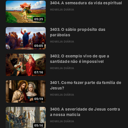
3404. A semeadura da vida espiritual
HOMILIA DIÁRIA
05:25
3403. O sábio propósito das
parábolas
HOMILIA DIÁRIA
05:05
3402. O exemplo vivo de que a
santidade não é impossível
HOMILIA DIÁRIA
07:16
3401. Como fazer parte da família de
Jesus?
HOMILIA DIÁRIA
05:19
3400. A severidade de Jesus contra
a nossa malícia
HOMILIA DIÁRIA
05:16