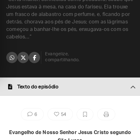
Jesus estava à mesa, na casa do fariseu. Ela trouxe
um frasco de alabastro com perfume, e, ficando por
detrás, chorava aos pés de Jesus; com as lágrimas
começou a banhar-lhe os pés, enxugava-os com os
cabelos…”
Evangelize,
compartilhando.
Texto do episódio
6
54
Evangelho de Nosso Senhor Jesus Cristo segundo