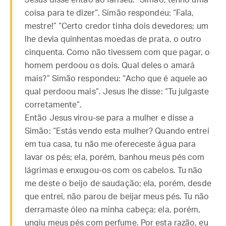
Jesus disse então ao fariseu: “Simão, tenho uma
coisa para te dizer”. Simão respondeu: “Fala,
mestre!” “Certo credor tinha dois devedores; um
lhe devia quinhentas moedas de prata, o outro
cinquenta. Como não tivessem com que pagar, o
homem perdoou os dois. Qual deles o amará
mais?” Simão respondeu: “Acho que é aquele ao
qual perdoou mais”. Jesus lhe disse: “Tu julgaste
corretamente”.
Então Jesus virou-se para a mulher e disse a
Simão: “Estás vendo esta mulher? Quando entrei
em tua casa, tu não me ofereceste água para
lavar os pés; ela, porém, banhou meus pés com
lágrimas e enxugou-os com os cabelos. Tu não
me deste o beijo de saudação; ela, porém, desde
que entrei, não parou de beijar meus pés. Tu não
derramaste óleo na minha cabeça; ela, porém,
ungiu meus pés com perfume. Por esta razão, eu