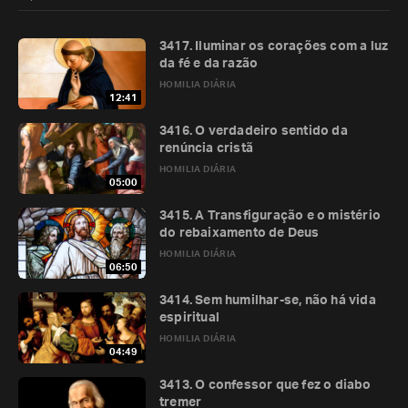
3417. Iluminar os corações com a luz
da fé e da razão
HOMILIA DIÁRIA
12:41
3416. O verdadeiro sentido da
renúncia cristã
HOMILIA DIÁRIA
05:00
3415. A Transfiguração e o mistério
do rebaixamento de Deus
HOMILIA DIÁRIA
06:50
3414. Sem humilhar-se, não há vida
espiritual
HOMILIA DIÁRIA
04:49
3413. O confessor que fez o diabo
tremer