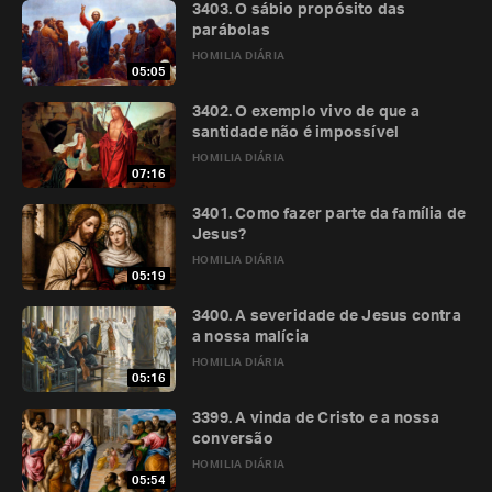
3403. O sábio propósito das
parábolas
HOMILIA DIÁRIA
05:05
3402. O exemplo vivo de que a
santidade não é impossível
HOMILIA DIÁRIA
07:16
3401. Como fazer parte da família de
Jesus?
HOMILIA DIÁRIA
05:19
3400. A severidade de Jesus contra
a nossa malícia
HOMILIA DIÁRIA
05:16
3399. A vinda de Cristo e a nossa
conversão
HOMILIA DIÁRIA
05:54