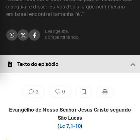
o seguia, e disse: ‘Eu vos declaro que nem mesmo
em Israel encontrei tamanha fé’.”
Evangelize,
compartilhando.
Texto do episódio
2
0
Evangelho de Nosso Senhor Jesus Cristo segundo
São Lucas
(
Lc 7,1-10
)