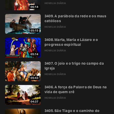
HOMILIA DIÁRIA
06:14
3409. A parábola da rede e os maus
católicos
HOMILIA DIÁRIA
05:15
3408. Marta, Maria e Lázaro e o
progresso espiritual
HOMILIA DIÁRIA
05:14
3407. O joio e o trigo no campo da
Igreja
HOMILIA DIÁRIA
05:43
3406. A força da Palavra de Deus na
vida de quem crê
HOMILIA DIÁRIA
04:37
3405. São Tiago e o caminho do