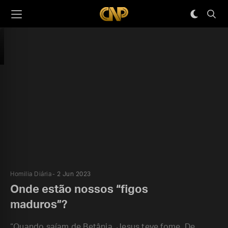
Homilia Diária
2 Jun 2023
Onde estão nossos “figos
maduros”?
“Quando saíam de Betânia, Jesus teve fome. De