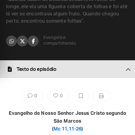
longe, ele viu uma figueira coberta de folhas e foi até
lá ver se encontrava algum fruto. Quando chegou
perto, encontrou somente folhas”.
Evangelize,
compartilhando.
Texto do episódio
0
0
Evangelho de Nosso Senhor Jesus Cristo segundo
São Marcos
(
Mc 11,11-26
)