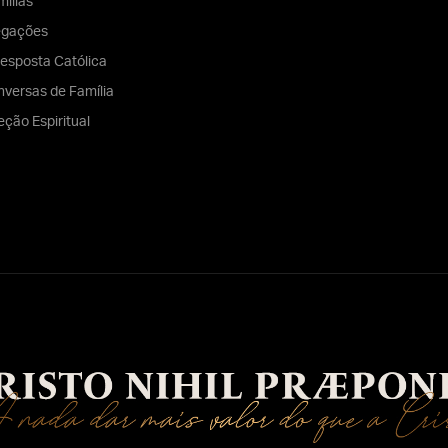
ilias
egações
esposta Católica
versas de Família
eção Espiritual