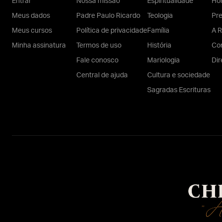
Entrar
Nossa missão
Espiritualidade
Hom
Meus dados
Padre Paulo Ricardo
Teologia
Pr
Meus cursos
Política de privacidade
Família
A R
Minha assinatura
Termos de uso
História
Con
Fale conosco
Mariologia
Dir
Central de ajuda
Cultura e sociedade
Sagradas Escrituras