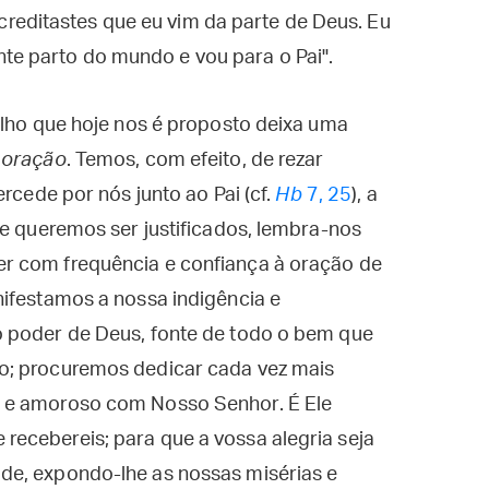
re­ditastes que eu vim da parte de Deus. Eu
te parto do mundo e vou para o Pai".
elho que hoje nos é proposto deixa uma
a
oração
. Temos, com efeito, de rezar
ercede por nós junto ao Pai (cf.
Hb
7, 25
), a
Se queremos ser justificados, lembra-nos
r com frequência e confiança à oração de
nifestamos a nossa indigência e
o poder de Deus, fonte de todo o bem que
o; procuremos dedicar cada vez mais
 e amoroso com Nosso Senhor. É Ele
ecebereis; para que a vossa alegria seja
de, expondo-lhe as nossas misérias e