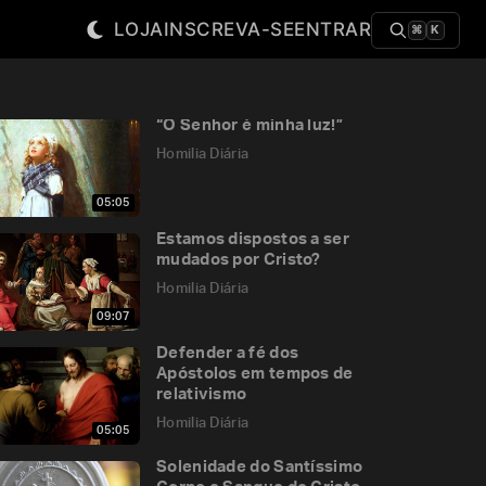
LOJA
INSCREVA-SE
ENTRAR
⌘
K
“O Senhor é minha luz!”
Homilia Diária
05:05
Estamos dispostos a ser
mudados por Cristo?
Homilia Diária
09:07
Defender a fé dos
Apóstolos em tempos de
relativismo
Homilia Diária
05:05
Solenidade do Santíssimo