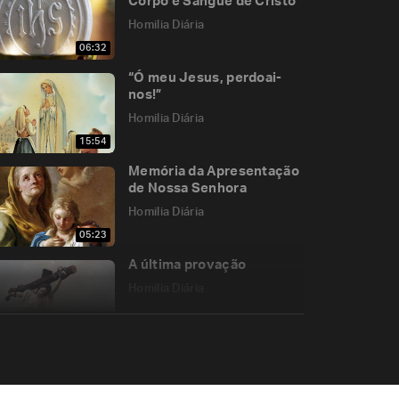
Corpo e Sangue de Cristo
Homilia Diária
06:32
“Ó meu Jesus, perdoai-
nos!”
Homilia Diária
15:54
Memória da Apresentação
de Nossa Senhora
Homilia Diária
05:23
A última provação
Homilia Diária
05:28
A importância da
humildade na vida
espiritual