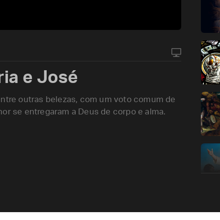
ia e José
 entre outras belezas, com um voto comum de
hor se entregaram a Deus de corpo e alma.