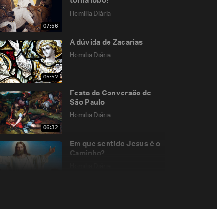
torna lobo?
Homilia Diária
07:56
A dúvida de Zacarias
Homilia Diária
05:52
Festa da Conversão de
São Paulo
Homilia Diária
06:32
Em que sentido Jesus é o
Caminho?
Homilia Diária
06:43
A atualidade da
mensagem de Fátima