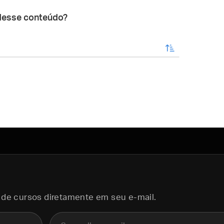
desse conteúdo?
enviar
 de cursos diretamente em seu e-mail.
E-mail