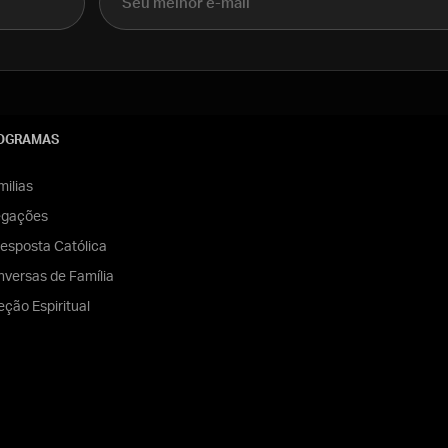
OGRAMAS
ilias
egações
esposta Católica
versas de Família
eção Espiritual