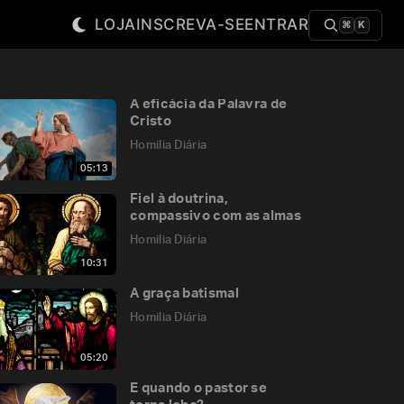
LOJA
INSCREVA-SE
ENTRAR
⌘
K
A eficácia da Palavra de
Cristo
Homilia Diária
05:13
Fiel à doutrina,
compassivo com as almas
Homilia Diária
10:31
A graça batismal
Homilia Diária
05:20
E quando o pastor se