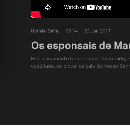
Homilia Diária
05:34
23 Jan 2017
Os esponsais de Mar
Este casamento todo singular foi ornado,
castidade, pelo qual os pais de Nosso Sen