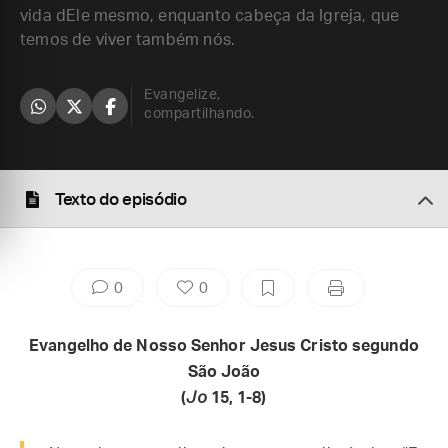
vida dEle mesmo, enquanto cabeça da Igreja, que
temos de viver também nós.
Evangelize,
compartilhando.
Texto do episódio
0
0
Evangelho de Nosso Senhor Jesus Cristo segundo
São João
(
Jo
15, 1-8)