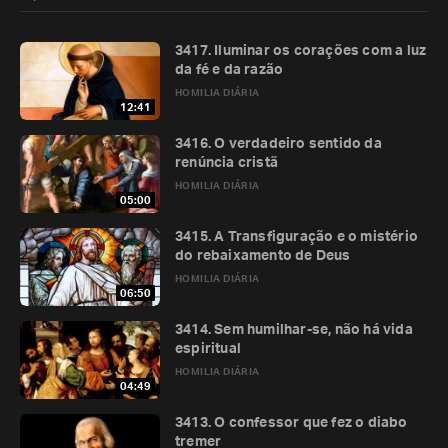
3417. Iluminar os corações com a luz
da fé e da razão
HOMILIA DIÁRIA
12:41
3416. O verdadeiro sentido da
renúncia cristã
HOMILIA DIÁRIA
05:00
3415. A Transfiguração e o mistério
do rebaixamento de Deus
HOMILIA DIÁRIA
06:50
3414. Sem humilhar-se, não há vida
espiritual
HOMILIA DIÁRIA
04:49
3413. O confessor que fez o diabo
tremer