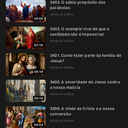
3403. O sábio propósito das
parábolas
HOMILIA DIÁRIA
05:05
3402. O exemplo vivo de que a
santidade não é impossível
HOMILIA DIÁRIA
07:16
3401. Como fazer parte da família de
Jesus?
HOMILIA DIÁRIA
05:19
3400. A severidade de Jesus contra
a nossa malícia
HOMILIA DIÁRIA
05:16
3399. A vinda de Cristo e a nossa
conversão
HOMILIA DIÁRIA
05:54