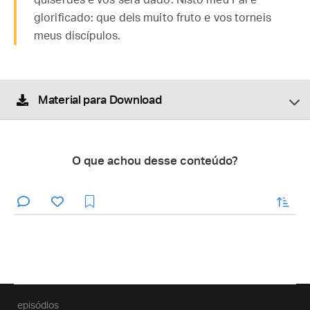
quiserdes e vos será dado. Nisto meu Pai é
glorificado: que deis muito fruto e vos torneis
meus discípulos.
Material para Download
O que achou desse conteúdo?
enviar
episódios