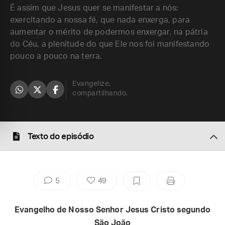
É assim que Jesus quer se manifestar a nós:
exercitando a nossa fé, que nada enxerga, para
aumentar o mérito de podermos enxergar, na pátria
do Céu, a plenitude do que Ele nos foi manifestando
pouco a pouco na terra.
Evangelize,
compartilhando.
Texto do episódio
5
49
Evangelho de Nosso Senhor Jesus Cristo segundo
São João