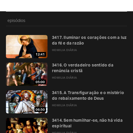
episódios
3417. Iluminar os corações com a luz
da fé e da razão
HOMILIA DIÁRIA
12:41
3416. O verdadeiro sentido da
renúncia cristã
HOMILIA DIÁRIA
05:00
3415. A Transfiguração e o mistério
do rebaixamento de Deus
HOMILIA DIÁRIA
06:50
3414. Sem humilhar-se, não há vida
espiritual