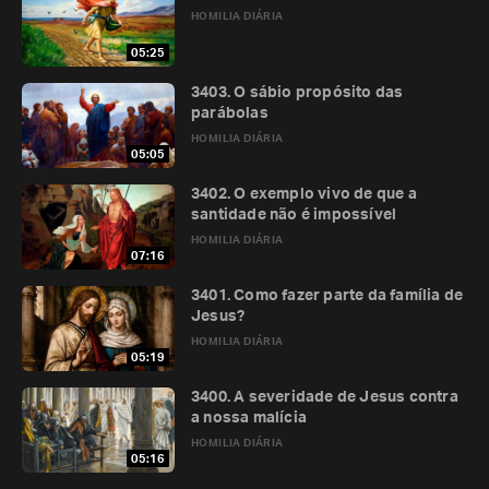
HOMILIA DIÁRIA
05:25
3403. O sábio propósito das
parábolas
HOMILIA DIÁRIA
05:05
3402. O exemplo vivo de que a
santidade não é impossível
HOMILIA DIÁRIA
07:16
3401. Como fazer parte da família de
Jesus?
HOMILIA DIÁRIA
05:19
3400. A severidade de Jesus contra
a nossa malícia
HOMILIA DIÁRIA
05:16