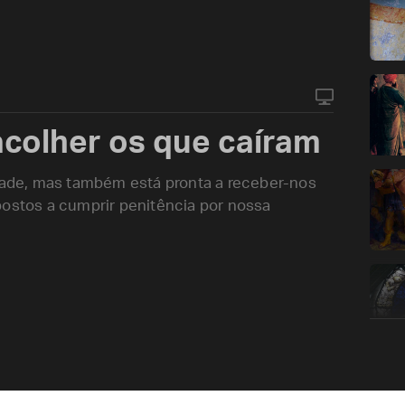
acolher os que caíram
idade, mas também está pronta a receber-nos
postos a cumprir penitência por nossa