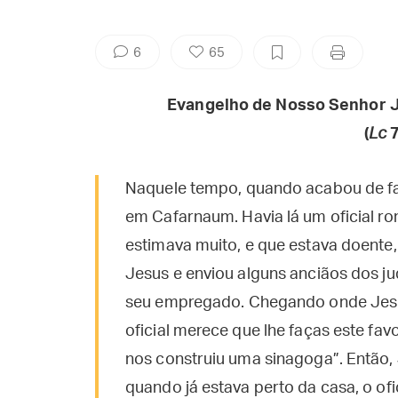
6
65
Evangelho de Nosso Senhor J
(
Lc
7
Naquele tempo, quando acabou de fa
em Cafarnaum. Havia lá um oficial 
estimava muito, e que estava doente, à
Jesus e enviou alguns anciãos dos ju
seu empregado. Chegando onde Jesus
oficial merece que lhe faças este fav
nos construiu uma sinagoga”. Então,
quando já estava perto da casa, o of