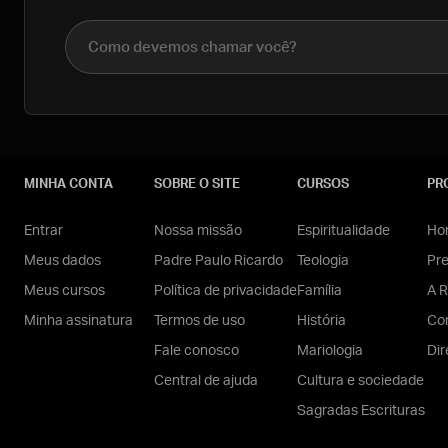
Nome completo
MINHA CONTA
SOBRE O SITE
CURSOS
PR
Entrar
Nossa missão
Espiritualidade
Hom
Meus dados
Padre Paulo Ricardo
Teologia
Pr
Meus cursos
Política de privacidade
Família
A R
Minha assinatura
Termos de uso
História
Con
Fale conosco
Mariologia
Dir
Central de ajuda
Cultura e sociedade
Sagradas Escrituras