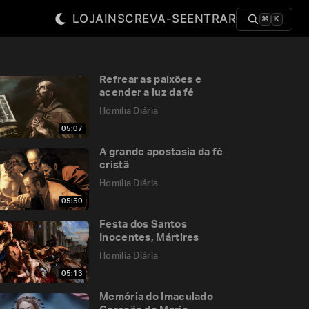
LOJA
INSCREVA-SE
ENTRAR
⌘
K
Refrear as paixões e
acender a luz da fé
Homilia Diária
05:07
A grande apostasia da fé
cristã
Homilia Diária
05:50
Festa dos Santos
Inocentes, Mártires
Homilia Diária
05:13
Memória do Imaculado