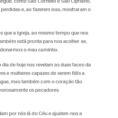
angue, como São Cornélio e São Cipriano,
 perdidas e, ao fazerem isso, mostraram o
s que a Igreja, ao mesmo tempo que nos
também está pronta para nos acolher se,
andonarmos o mau caminho.
 dia de hoje nos revelam as duas faces da
ens e mulheres capazes de serem fiéis a
ngue, mas também com o coração tão
amorosamente os pecadores
dam por nós lá do Céu e ajudem-nos a