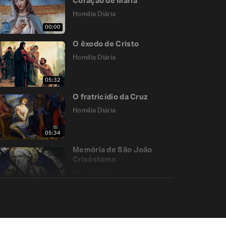
Coração de Maria
Homilia Diária
00:00
O êxodo de Cristo
Homilia Diária
05:32
O fratricídio da Cruz
Homilia Diária
05:34
Memória de São João
Crisóstomo
Homilia Diária
05:45
Para o perdão não há
limite