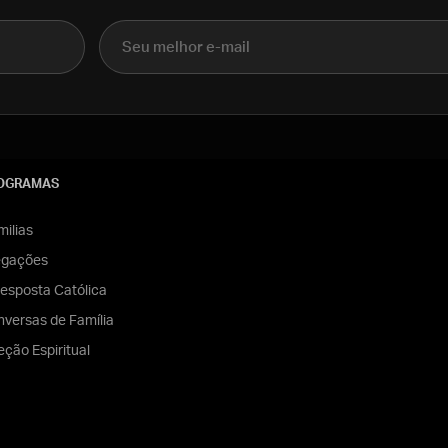
E-mail
OGRAMAS
ilias
egações
esposta Católica
versas de Família
eção Espiritual