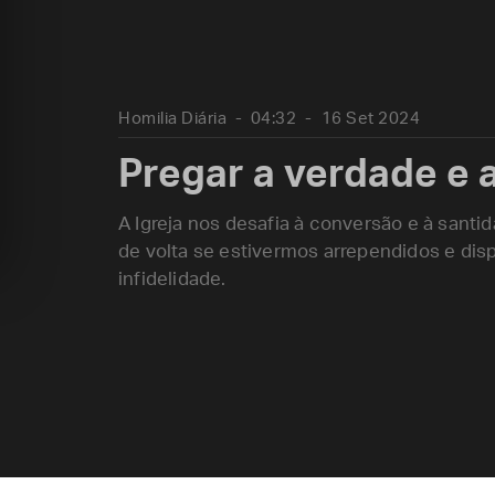
Homilia Diária
04:32
16 Set 2024
Pregar a verdade e 
A Igreja nos desafia à conversão e à sant
de volta se estivermos arrependidos e dis
infidelidade.