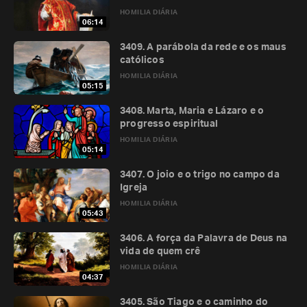
HOMILIA DIÁRIA
06:14
3409. A parábola da rede e os maus
católicos
HOMILIA DIÁRIA
05:15
3408. Marta, Maria e Lázaro e o
progresso espiritual
HOMILIA DIÁRIA
05:14
3407. O joio e o trigo no campo da
Igreja
HOMILIA DIÁRIA
05:43
3406. A força da Palavra de Deus na
vida de quem crê
HOMILIA DIÁRIA
04:37
3405. São Tiago e o caminho do