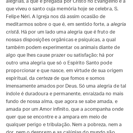
alegrias, a que é pregada por Cristo no Evangelho e a
que viveu o santo cuja memória hoje se celebra, S.
Felipe Néri. A Igreja nos dá assim ocasião de
meditarmos sobre o que é, em sentido forte, a
alegria
cristã
. Há por um lado uma alegria que é fruto de
nossas disposições orgânicas e psíquicas, a qual
também podem experimentar os animais diante de
algo que lhes cause prazer ou satisfação; há por
outro uma alegria que só o Espírito Santo pode
proporcionar e que nasce, em virtude de sua origem
espiritual, da
certeza
de que fomos e somos
imensamente amados por Deus. Só uma alegria de tal
índole é duradoura e permanente, enraizada no mais
fundo de nossa alma, que agora se sabe amada, e
amada por um Amor infinito, que a acompanha onde
quer que se encontre e a ampara em meio de
qualquer perigo e tribulação. Nem a pobreza, nem a
dor, nem o desprezo e as calúnias do mundo são