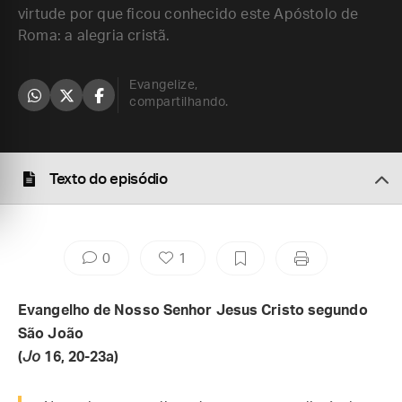
virtude por que ficou conhecido este Apóstolo de
Roma: a alegria cristã.
Evangelize,
compartilhando.
Texto do episódio
0
1
Evangelho de Nosso Senhor Jesus Cristo segundo
São João
(
Jo
16, 20-23a)