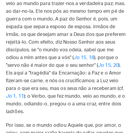
veio ao mundo para trazer-nos a verdadeira paz; mas,
ao dar-no-la, Ele nos pôs ao mesmo tempo em pé de
guerra com o mundo. A paz do Senhor é, pois, um
espada que separa esposo de esposa, irmãos de
irmãs, os que desejam amar a Deus dos que preferem
rejeitá-lo. Com efeito, diz Nosso Senhor aos seus
discípulos, se "o mundo vos odeia, sabei que me
odiou a mim antes que a vós" (
Jo
15, 18
), porque o
"servo não é maior do que o seu senhor" (
Jo
15, 20
).
Eis aqui a "tragédia" da Encarnação: a Paz e o Amor
fizeram-se carne, e nós os crucificamos; a Luz veio
para o que era seu, mas os seus não a receberam (cf.
Jo
1, 11
); o Verbo, que fez mundo, veio ao mundo, e o
mundo, odiando-o, pregou-o a uma cruz, entre dois
ladrões.
Por isso, se o mundo odiou Aquele que, por amor, o