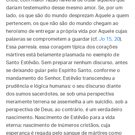
criou, com maior razão haveria de odiar aqueles que
dariam testemunho desse mesmo amor. Se, por um
lado, os que são do mundo desprezam Aquele a quem
pertencem, os que não são do mundo chegam ao
heroísmo de entregar a própria vida por Aquele cujas
palavras se comprometem a guardar (cf.
Jo
15, 20
).
Essa
parresía
, essa coragem típica dos corações
mártires está belamente plasmada no exemplo de
Santo Estêvão. Sem preparar nenhum discurso, antes
se deixando guiar pelo Espírito Santo, conforme o
mandamento do Senhor, Estêvão transcendeu a
prudência e lógica humanas: o seu discurso diante
dos sumos sacerdotes, se sob uma perspectiva
meramente terrena se assemelha a um suicídio, sob a
perspectiva de Deus, ao contrário, é um verdadeiro
nascimento. Nascimento de Estêvão para a vida
eterna; nascimento de inúmeros cristãos, cuja
esperança é regada pelo sangue de mártires como