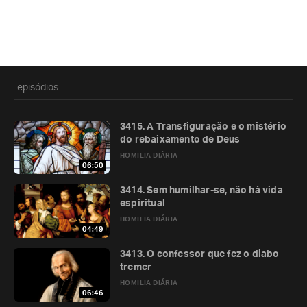
episódios
3415. A Transfiguração e o mistério
do rebaixamento de Deus
HOMILIA DIÁRIA
06:50
3414. Sem humilhar-se, não há vida
espiritual
HOMILIA DIÁRIA
04:49
3413. O confessor que fez o diabo
tremer
HOMILIA DIÁRIA
06:46