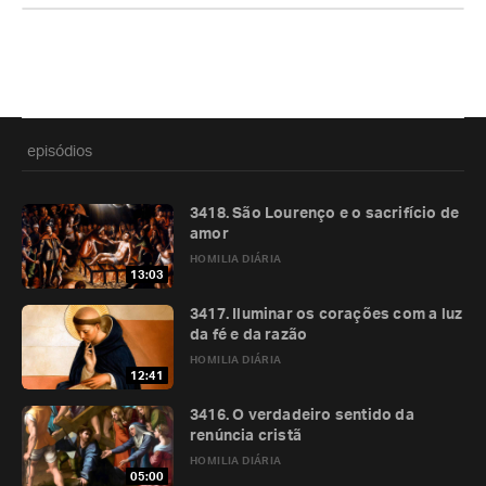
episódios
3418. São Lourenço e o sacrifício de
amor
HOMILIA DIÁRIA
13:03
3417. Iluminar os corações com a luz
da fé e da razão
HOMILIA DIÁRIA
12:41
3416. O verdadeiro sentido da
renúncia cristã
HOMILIA DIÁRIA
05:00