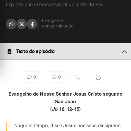
Espírito que Eu vos enviarei de junto do Pai.
Evangelize,
compartilhando.
Texto do episódio
0
0
Evangelho de Nosso Senhor Jesus Cristo segundo
São João
(
Jo
16, 12-15)
Naquele tempo, disse Jesus aos seus discípulos: