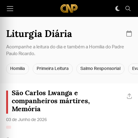
Liturgia Diária
Acompanhe a leitura do dia e também a Homilia do Padre
Paulo Ricardo.
Homilia
Primeira Leitura
Salmo Responsorial
Ev
São Carlos Lwanga e
companheiros mártires,
Memória
03 de Junho de 2026