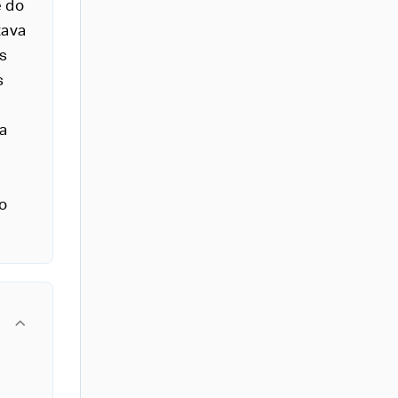
e do
tava
s
s
a
o