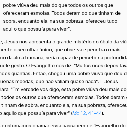
pobre viúva deu mais do que todos os outros que
ofereceram esmolas. Todos deram do que tinham de
sobra, enquanto ela, na sua pobreza, ofereceu tudo
aquilo que possuía para viver”.
e, Jesus nos apresenta o grande mistério do óbulo da viú
ente o seu olhar único, que observa e penetra o mais
imo da alma humana, seria capaz de perceber a profundi
uele gesto. O Evangelho nos diz: “Muitos ricos deposita
ndes quantias. Então, chegou uma pobre viúva que deu 
uenas moedas, que não valiam quase nada”. E Jesus
lara: “Em verdade vos digo, esta pobre viúva deu mais do
 todos os outros que ofereceram esmolas. Todos deram 
 tinham de sobra, enquanto ela, na sua pobreza, oferece
o aquilo que possuía para viver” (
Mc
12, 41-44
).
 costumamos chamar essa passagem de “Evangelho do