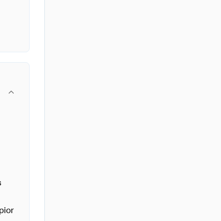
s
pior