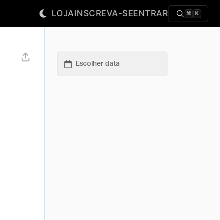
LOJA
INSCREVA-SE
ENTRAR
⌘
K
Escolher data