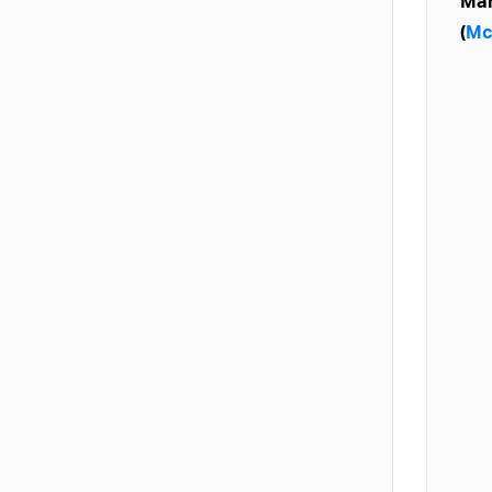
Ma
(
Mc