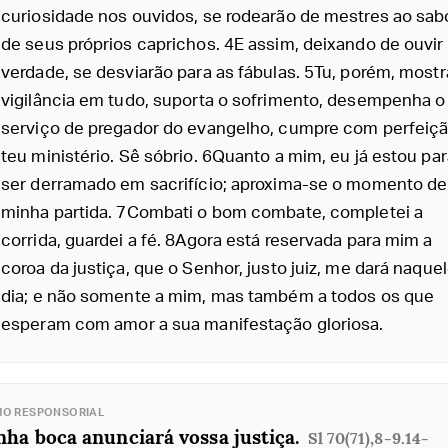
curiosidade nos ouvidos, se rodearão de mestres ao sab
de seus próprios caprichos. 4E assim, deixando de ouvir
verdade, se desviarão para as fábulas. 5Tu, porém, mostr
vigilância em tudo, suporta o sofrimento, desempenha o
serviço de pregador do evangelho, cumpre com perfeiçã
teu ministério. Sê sóbrio. 6Quanto a mim, eu já estou par
ser derramado em sacrifício; aproxima-se o momento de
minha partida. 7Combati o bom combate, completei a
corrida, guardei a fé. 8Agora está reservada para mim a
coroa da justiça, que o Senhor, justo juiz, me dará naque
dia; e não somente a mim, mas também a todos os que
esperam com amor a sua manifestação gloriosa.
MO RESPONSORIAL
ha boca anunciará vossa justiça.
Sl 70(71),8-9.14-