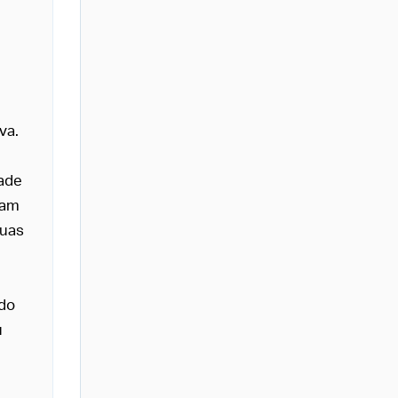
va.
dade
vam
duas
do
u