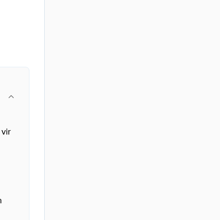
vir
m