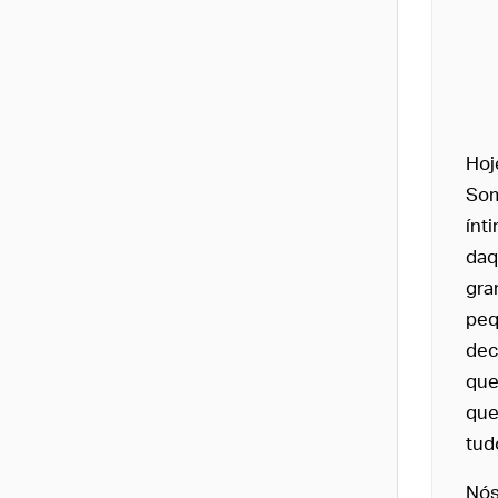
Hoj
Som
ínt
daq
gra
peq
dec
que
que
tud
Nós