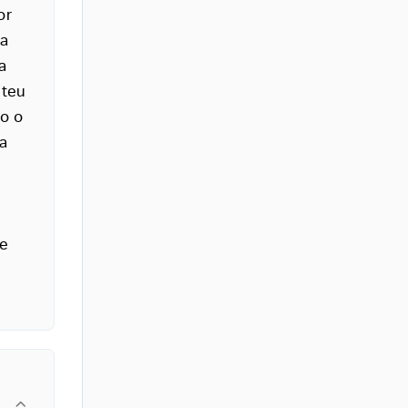
or
 a
a
 teu
o o
a
le