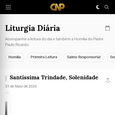
Liturgia Diária
Acompanhe a leitura do dia e também a Homilia do Padre
Paulo Ricardo.
Homilia
Primeira Leitura
Salmo Responsorial
Se
Santíssima Trindade, Solenidade
31 de Maio de 2026